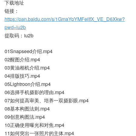
下载地址
链接：
https://pan.baidu.com/s/1GmaYpYMFeiIfX_VE_D6Xkw?
pwd=iu2b
提取码：iu2b
01Snapseed介绍.mp4
02醒图介绍.mp4
03黄油相机介绍.mp4
04排版技巧.mp4
05Lightroon介绍.mp4
06选择手机摄影的理由.mp4
07如何提高审美、培养一双摄影眼.mp4
08基本构图法则.mp4
09创意构图法.mp4
10正确使用曝光和对焦.mp4
11如何突出一张照片的主体.mp4