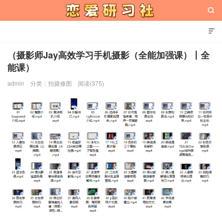


（摄影师Jay高效学习手机摄影（全能加强课）丨全
能课）
恋爱研习社
admin
分类：
拍摄修图
阅读(375)