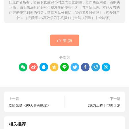
归原作者所有，请在下载后24小时之内自觉删除，若作商业用途，请购买
正版，由于未及时购买和付费发生的侵权行为，与本站无关。本站发布的
内容若侵犯到您的权益，请联系站长删除，我们将及时处理！：
恋爱研习
社
»
（摄影师Jay高效学习手机摄影（全能加强课）丨全能课）
赞 (
0
)

分享到









上一篇
下一篇
爱情光谱《90天菁英蜕变》
【魅力工程】型男计划
相关推荐