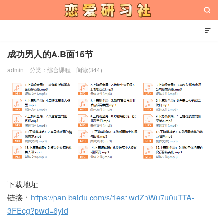


成功男人的A.B面15节
admin
分类：
综合课程
阅读(344)
恋爱研习社
下载地址
链接：
https://pan.baidu.com/s/1es1wdZnWu7u0uTTA-
3FEcg?pwd=6yid