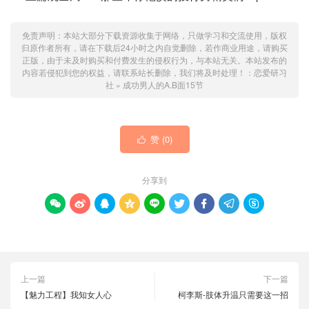
免责声明：本站大部分下载资源收集于网络，只做学习和交流使用，版权
归原作者所有，请在下载后24小时之内自觉删除，若作商业用途，请购买
正版，由于未及时购买和付费发生的侵权行为，与本站无关。本站发布的
内容若侵犯到您的权益，请联系站长删除，我们将及时处理！：
恋爱研习
社
»
成功男人的A.B面15节
赞 (
0
)

分享到









上一篇
下一篇
【魅力工程】我知女人心
柯李斯-肢体升温只需要这一招