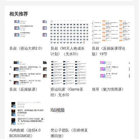
相关推荐
良叔《搭讪大师2.0》
良叔《90天人格成长
良叔《反操纵课理论
计划》（无水印）
版》19节
良叔《反操纵课》
搭讪玩家《Game圣
旭哥《魅力情商课》
经》无水印
乌鸦救赎《连招4.0
梵公子团队《宗师傅直
BOSSGMGE》
播回放》