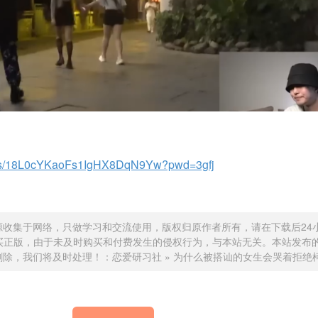
om/s/18L0cYKaoFs1IgHX8DqN9Yw?pwd=3gfj
源收集于网络，只做学习和交流使用，版权归原作者所有，请在下载后24
买正版，由于未及时购买和付费发生的侵权行为，与本站无关。本站发布
删除，我们将及时处理！：
恋爱研习社
»
为什么被搭讪的女生会哭着拒绝