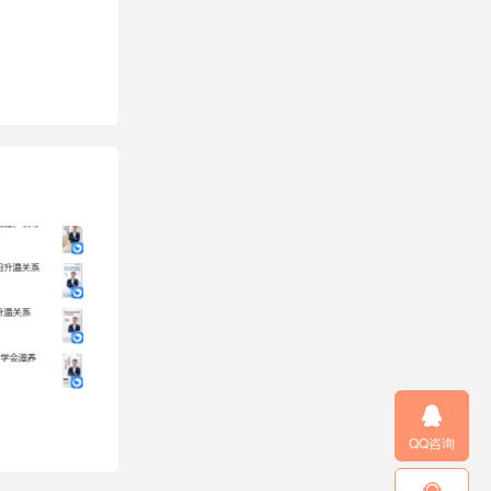

QQ咨询