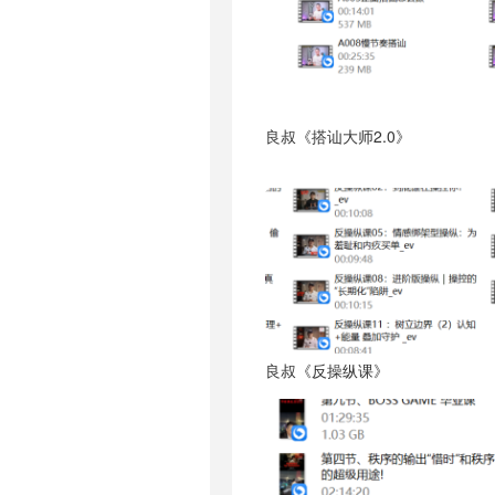
良叔《搭讪大师2.0》
良叔《反操纵课》