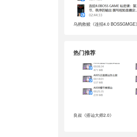
乌鸦救赎《连招4.0 BOSSGMGE
热门推荐
良叔《搭讪大师2.0》