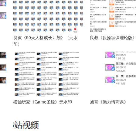
良叔《90天人格成长计划》（无水
良叔《反操纵课理论版》
印）
搭讪玩家《Game圣经》无水印
旭哥《魅力情商课》