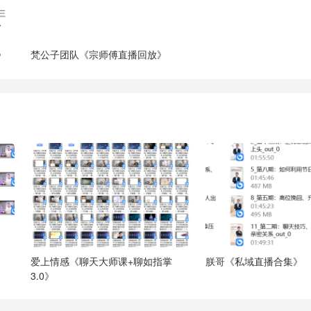
》
梵公子团队《宗师傅直播回放》
爱上情感《聊天大师课+聊如指掌
朕哥《私域直播合集》
3.0》