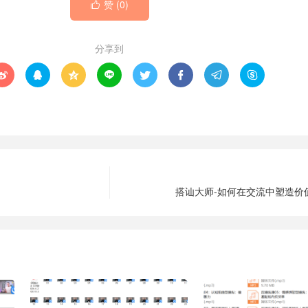
赞 (
0
)

分享到








搭讪大师-如何在交流中塑造价