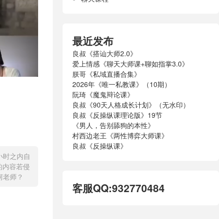
最近发布
良叔《搭讪大师2.0》
爱上情感《聊天大师课+聊如指掌3.0》
朕哥《私域直播合集》
2026年《唯一私教课》（10期）
阮琦《魔鬼辩论课》
良叔《90天人格成长计划》（无水印）
良叔《反操纵课理论版》19节
《男人，告别舔狗的本性》
村西边老王《两性博弈大师课》
良叔《反操纵课》
小时之内自
的内容若侵
柯老师？
客服QQ:932770484