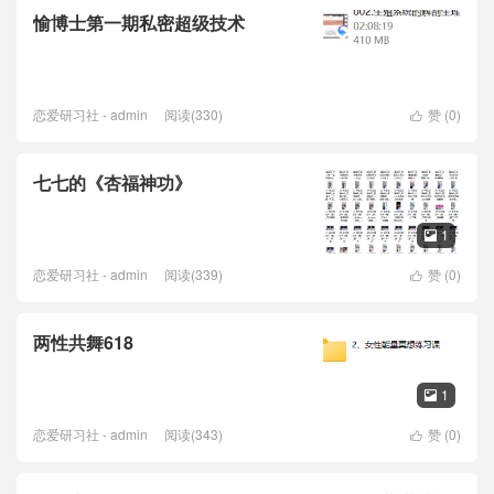
愉博士第一期私密超级技术
恋爱研习社 - admin
阅读(330)
赞 (
0
)

七七的《杏福神功》
1

恋爱研习社 - admin
阅读(339)
赞 (
0
)

两性共舞618
1

恋爱研习社 - admin
阅读(343)
赞 (
0
)
