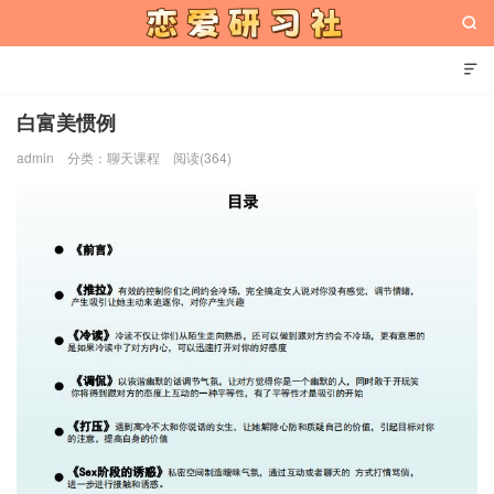


白富美惯例
admin
分类：
聊天课程
阅读(364)
恋爱研习社