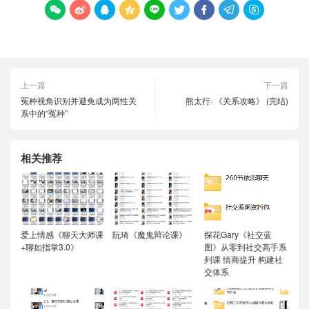









上一篇
下一篇
冤种视角识别并避免成为两性关
熊太行· 《关系攻略》 (完结)
系中的“冤种”
相关推荐
爱上情感《聊天大师课
阮琦《魔鬼辩论课》
探花Gary《社交蓝
+聊如指掌3.0》
图》从零到社交高手系
列课 情商提升 构建社
交体系