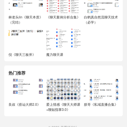
林老头lin《聊天本质》
《聊天案例分析合集》
白鹤真自然流聊天技术
（完结）
（必学）
倪《聊天三板斧》
魔力聊天课
热门推荐
良叔《搭讪大师2.0》
爱上情感《聊天大师课
朕哥《私域直播合集》
+聊如指掌3.0》