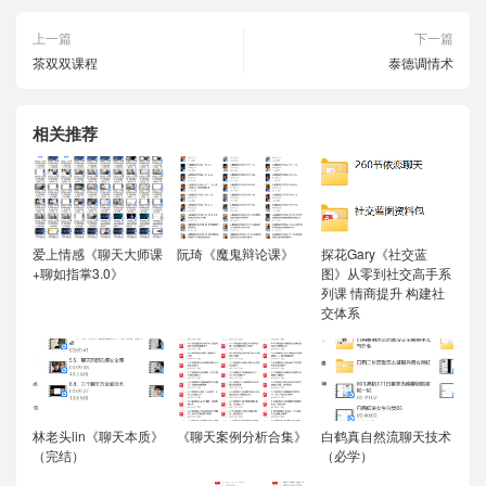
上一篇
下一篇
茶双双课程
泰德调情术
相关推荐
爱上情感《聊天大师课
阮琦《魔鬼辩论课》
探花Gary《社交蓝
+聊如指掌3.0》
图》从零到社交高手系
列课 情商提升 构建社
交体系
林老头lin《聊天本质》
《聊天案例分析合集》
白鹤真自然流聊天技术
（完结）
（必学）