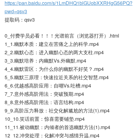
https://pan.baidu.com/s/1LmDHQ1blGUobXXRHgG56PQ?
pwd=qsv3
提取码：qsv3
0_付费学员必看！！！光谱前言（浏览器打开）.html
1_1.幽默本质：建立在苦痛之上的科学.mp4
2_2.幽默心态：进入幽默心态的两大支柱.mp4
3_3.幽默培养：内幽默Vs.外幽默.mp4
4_4.幽默雷区：为什么你的幽默不好笑？.mp4
5_5.幽默三原理：快速拉近关系的社交智慧.mp4
6_6.优越感高阶应用：自嘲Vs.吐槽.mp4
7_7.意外感高阶用法：突破预期.mp4
8_8.意外感高阶用法：语言结构.mp4
9_9.高阶压力释放：社交化解尴尬的方法(1).mp4
10_10.笑话前置：惊喜需要铺垫.mp4
11_11.被动幽默：内倾者的首选幽默方法(1).mp4
12_12.冲突处理：化解冲突与感情升温.mp4