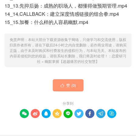
13_13.先抑后扬：成熟的职场人，都懂得做预期管理.mp4
14_14.CALLBACK：建立深度情感链接的组合拳.mp4
15_15.加餐：什么样的人容易幽默.mp4
免责声明：本站大部分下载资源收集于网络，只做学习和交流使用，版权
归原作者所有，请在下载后24小时之内自觉删除，若作商业用途，请购买
正版，由于未及时购买和付费发生的侵权行为，与本站无关。本站发布的
内容若侵犯到您的权益，请联系站长删除，我们将及时处理！：
恋爱研习
社
»
幽默掌握【超越痛苦的社交智慧】
赞 (
0
)

分享到








