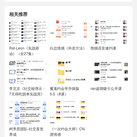
相关推荐
Rst-Leon《实战搭
白总情感《外卖方法》
熊猫语音速约课
讪》（全27集）
李北京《社交核弹示：
魔鬼约会学升级版
ran超期吸引公开课
7天得吃脱单实战营》
5.0（8课）
柯李思团队-社交直觉
《一次约会大师》CN
养成
渡情感