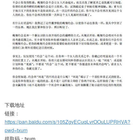
下载地址
链接：
https://pan.baidu.com/s/105ZgyECuqLvrOOuLUPRHVA?
pwd=txum
提取码：txum