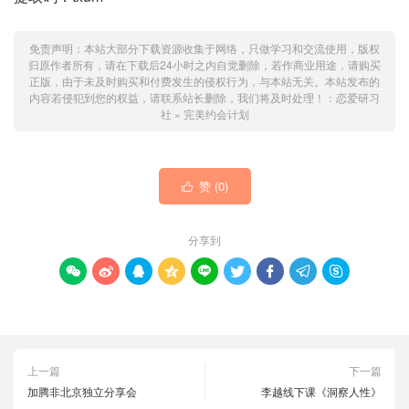
免责声明：本站大部分下载资源收集于网络，只做学习和交流使用，版权
归原作者所有，请在下载后24小时之内自觉删除，若作商业用途，请购买
正版，由于未及时购买和付费发生的侵权行为，与本站无关。本站发布的
内容若侵犯到您的权益，请联系站长删除，我们将及时处理！：
恋爱研习
社
»
完美约会计划
赞 (
0
)

分享到









上一篇
下一篇
加腾非北京独立分享会
李越线下课《洞察人性》