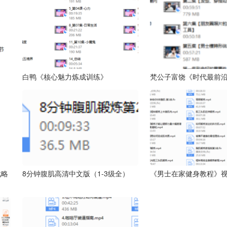
白鸭《核心魅力炼成训练》
梵公子富饶《时代最前
战略
8分钟腹肌高清中文版（1-3级全）
《男士在家健身教程》