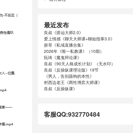
最近发布
良叔《搭讪大师2.0》
爱上情感《聊天大师课+聊如指掌3.0》
朕哥《私域直播合集》
2026年《唯一私教课》（10期）
阮琦《魔鬼辩论课》
良叔《90天人格成长计划》（无水印）
良叔《反操纵课理论版》19节
《男人，告别舔狗的本性》
村西边老王《两性博弈大师课》
良叔《反操纵课》
客服QQ:932770484