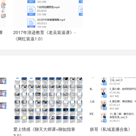
课
2017年浪迹教育《老吴装逼课》-
《网红装逼1.0》
爱上情感《聊天大师课+聊如指掌
朕哥《私域直播合集》
3.0》