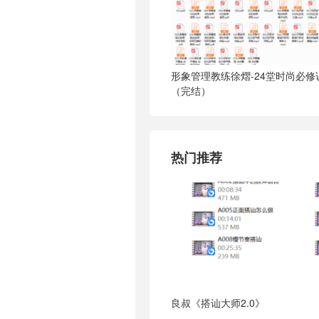
形象管理教练徐熠-24堂时尚必修
（完结）
热门推荐
良叔《搭讪大师2.0》