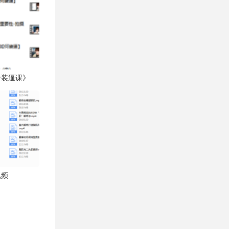
沿装逼课》
视频