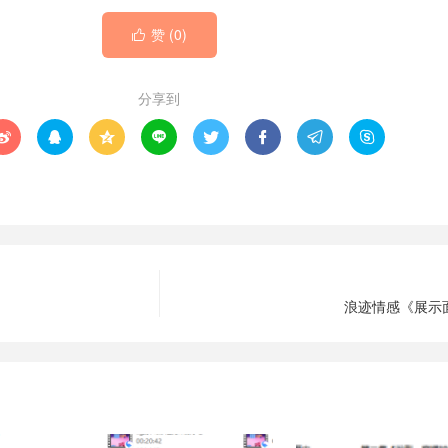
赞 (
0
)

分享到








浪迹情感《展示