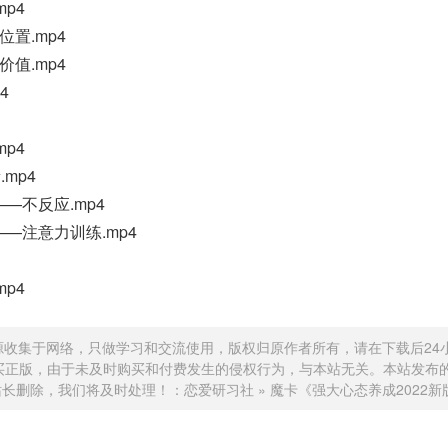
p4
位置.mp4
价值.mp4
4
p4
mp4
—不反应.mp4
—注意力训练.mp4
p4
源收集于网络，只做学习和交流使用，版权归原作者所有，请在下载后24
买正版，由于未及时购买和付费发生的侵权行为，与本站无关。本站发布
站长删除，我们将及时处理！：
恋爱研习社
»
魔卡《强大心态养成2022新