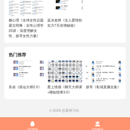
糖心理《全球女性议题
蓝冰老师《女人爱情软
霸主阿琳：女性心理学
实力7天倍增秘籍》
25讲：深度理解女
性，探寻女性力量》
热门推荐
良叔《搭讪大师2.0》
爱上情感《聊天大师课
朕哥《私域直播合集》
+聊如指掌3.0》
© 2026
恋爱研习社


QQ咨询
自助购买