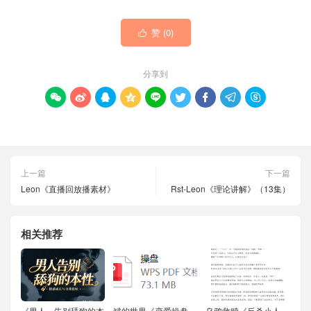
赞 (
0
)

分享到









上一篇
下一篇
Leon《直播回放播素材》
Rst-Leon《理论讲解》（13集）
相关推荐
《男人，告别舔狗的本
斌的世界《恋爱操盘
乌鸦救赎《反杀小人