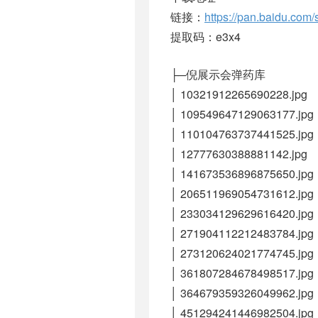
链接：
https://pan.baidu.
提取码：e3x4
├─倪展示会弹药库
│ 10321912265690228.jpg
│ 109549647129063177.jpg
│ 110104763737441525.jpg
│ 12777630388881142.jpg
│ 141673536896875650.jpg
│ 206511969054731612.jpg
│ 233034129629616420.jpg
│ 271904112212483784.jpg
│ 273120624021774745.jpg
│ 361807284678498517.jpg
│ 364679359326049962.jpg
│ 451294241446982504.jpg