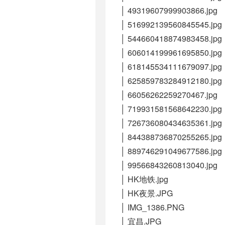
│ 49319607999903866.jpg
│ 516992139560845545.jpg
│ 544660418874983458.jpg
│ 606014199961695850.jpg
│ 618145534111679097.jpg
│ 625859783284912180.jpg
│ 66056262259270467.jpg
│ 719931581568642230.jpg
│ 726736080434635361.jpg
│ 844388736870255265.jpg
│ 889746291049677586.jpg
│ 99566843260813040.jpg
│ HK地铁.jpg
│ HK夜景.JPG
│ IMG_1386.PNG
│ 宜昌.JPG