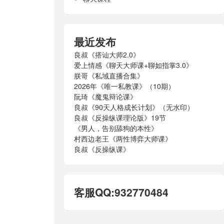
最近发布
良叔《搭讪大师2.0》
爱上情感《聊天大师课+聊如指掌3.0》
朕哥《私域直播合集》
2026年《唯一私教课》（10期）
阮琦《魔鬼辩论课》
良叔《90天人格成长计划》（无水印）
良叔《反操纵课理论版》19节
《男人，告别舔狗的本性》
村西边老王《两性博弈大师课》
良叔《反操纵课》
客服QQ:932770484