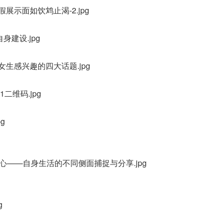
假展示面如饮鸩止渴-2.jpg
身建设.jpg
是女生感兴趣的四大话题.jpg
1二维码.jpg
g
心——自身生活的不同侧面捕捉与分享.jpg
g