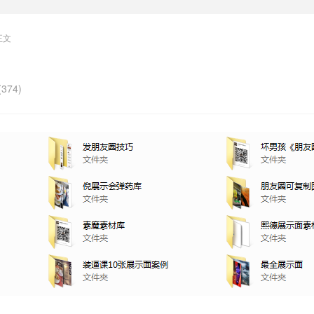
正文
374)