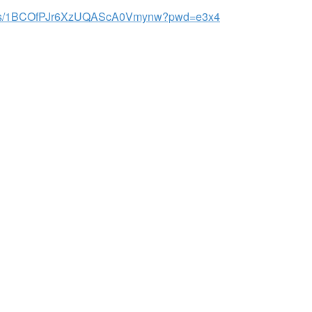
com/s/1BCOfPJr6XzUQAScA0Vmynw?pwd=e3x4