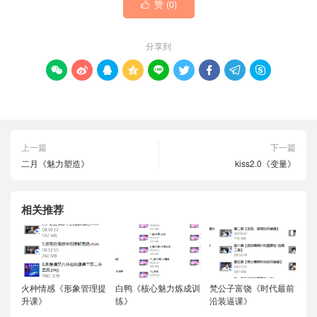
赞 (
0
)

分享到









上一篇
下一篇
二月《魅力塑造》
kiss2.0《变量》
相关推荐
火种情感《形象管理提
白鸭《核心魅力炼成训
梵公子富饶《时代最前
升课》
练》
沿装逼课》