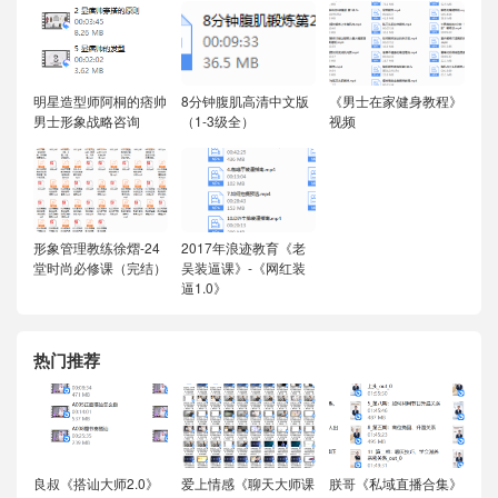
明星造型师阿桐的痞帅
8分钟腹肌高清中文版
《男士在家健身教程》
男士形象战略咨询
（1-3级全）
视频
形象管理教练徐熠-24
2017年浪迹教育《老
堂时尚必修课（完结）
吴装逼课》-《网红装
逼1.0》
热门推荐
良叔《搭讪大师2.0》
爱上情感《聊天大师课
朕哥《私域直播合集》