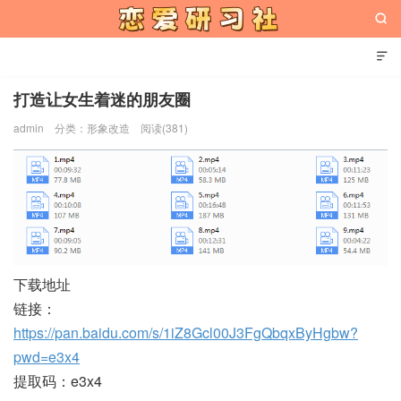


打造让女生着迷的朋友圈
admin
分类：
形象改造
阅读(381)
恋爱研习社
下载地址
链接：
https://pan.baidu.com/s/1iZ8Gcl00J3FgQbqxByHgbw?
pwd=e3x4
提取码：e3x4