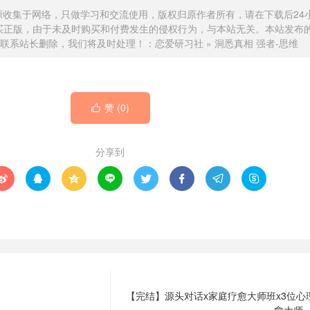
源收集于网络，只做学习和交流使用，版权归原作者所有，请在下载后24
买正版，由于未及时购买和付费发生的侵权行为，与本站无关。本站发布
联系站长删除，我们将及时处理！：
恋爱研习社
»
洞悉真相 强者-思维
赞 (
0
)

分享到








【完结】源头对话x家庭疗愈大师班x3位心
愈大师 