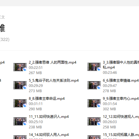
正文
维
322)