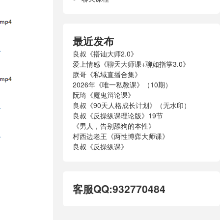
最近发布
良叔《搭讪大师2.0》
爱上情感《聊天大师课+聊如指掌3.0》
朕哥《私域直播合集》
2026年《唯一私教课》（10期）
阮琦《魔鬼辩论课》
良叔《90天人格成长计划》（无水印）
良叔《反操纵课理论版》19节
《男人，告别舔狗的本性》
村西边老王《两性博弈大师课》
良叔《反操纵课》
客服QQ:932770484