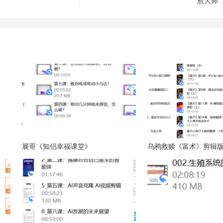
展哥《知侣幸福课堂》
乌鸦救赎《富术》剪辑