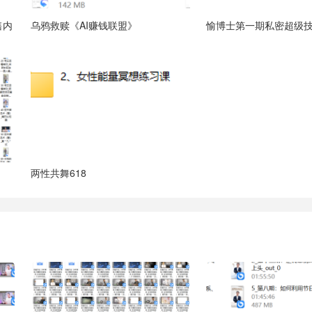
售内
乌鸦救赎《AI赚钱联盟》
愉博士第一期私密超级
两性共舞618