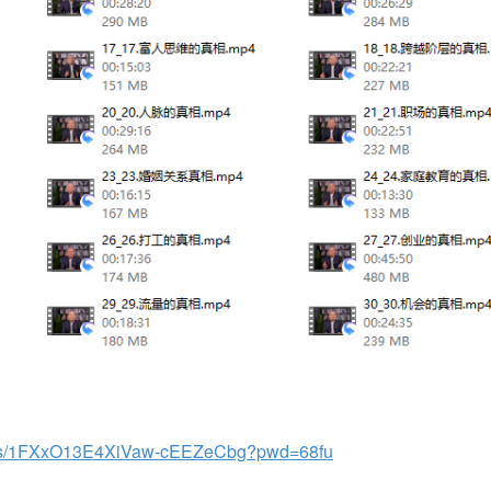
om/s/1FXxO13E4XiVaw-cEEZeCbg?pwd=68fu