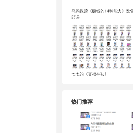
乌鸦救赎《赚钱的14种能力》发
部课
七七的《杏福神功》
热门推荐