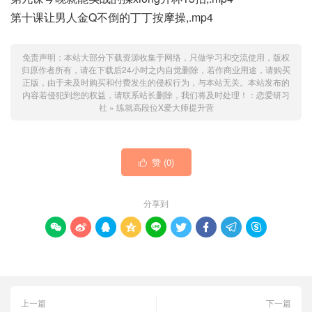
第十课让男人金Q不倒的丁丁按摩操,.mp4
免责声明：本站大部分下载资源收集于网络，只做学习和交流使用，版权
归原作者所有，请在下载后24小时之内自觉删除，若作商业用途，请购买
正版，由于未及时购买和付费发生的侵权行为，与本站无关。本站发布的
内容若侵犯到您的权益，请联系站长删除，我们将及时处理！：
恋爱研习
社
»
练就高段位X爱大师提升营
赞 (
0
)

分享到









上一篇
下一篇