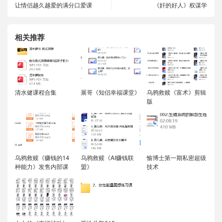
让情侣越久越爱的满分口爱课
《奸的好人》权谋学
相关推荐
清水健课程合集
展哥《知侣幸福课堂》
乌鸦救赎《富术》剪辑
版
乌鸦救赎《赚钱的14
乌鸦救赎《AI赚钱联
愉博士第一期私密超级
种能力》发售内部课
盟》
技术