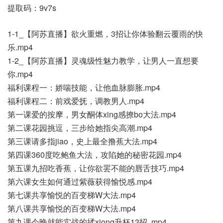
提取码：9v7s
1-1_【阿苏直播】欲火重燃，3招让你体验翻云覆雨的快
乐.mp4
1-2_【阿苏直播】灵魂级性魅力教学，让男人一直想要
你.mp4
福利课程一：娇喘技能，让他血脉膨胀.mp4
福利课程二：前戏爱抚，调教男人.mp4
第一课爱的按摩，男女酮体xing感撩bo大法.mp4
第二课花园挑逗，三步给她指尖高潮.mp4
第三课请多指jiao，史上最全撸蕉大法.mp4
第四课360度吃鲍鱼大法，攻陷她的秘密花园.mp4
第五课九招吃香蕉，让你欲罢不能的唇舌技巧.mp4
第六课女生如何通过紫薇获得愉悦感.mp4
第七课共享愉悦的百变梯W大法.mp4
第八课共享愉悦的百变梯W大法.mp4
第九课今晚就能实战的揉xiong升杯13招,.mp4