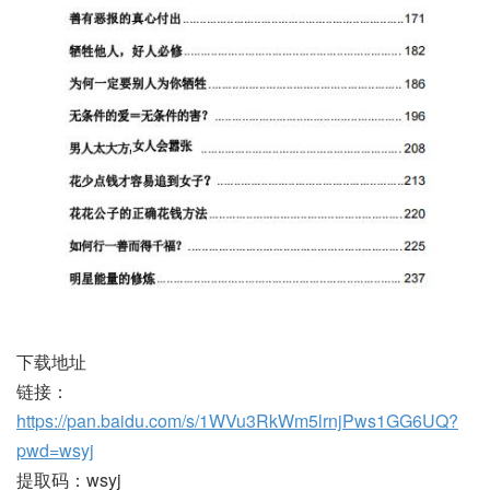
下载地址
链接：
https://pan.baidu.com/s/1WVu3RkWm5lrnjPws1GG6UQ?
pwd=wsyj
提取码：wsyj