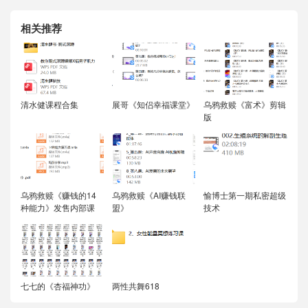
相关推荐
清水健课程合集
展哥《知侣幸福课堂》
乌鸦救赎《富术》剪辑
版
乌鸦救赎《赚钱的14
乌鸦救赎《AI赚钱联
愉博士第一期私密超级
种能力》发售内部课
盟》
技术
七七的《杏福神功》
两性共舞618