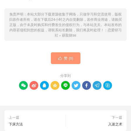
免责声明：本站大部分下载资源收集于网络，只做学习和交流使用，版权
归原作者所有，请在下载后24小时之内自觉删除，若作商业用途，请购买
正版，由于未及时购买和付费发生的侵权行为，与本站无关。本站发布的
内容若侵犯到您的权益，请联系站长删除，我们将及时处理！：
恋爱研习
社
»
获取财se
赞 (
0
)

分享到









上一篇
下一篇
下床方法
入迷之术