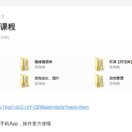
正文
课程
308)
om/s/15g21dcC1zY-O2Waa6mIa3g?pwd=r6sm
手机App，操作更方便哦