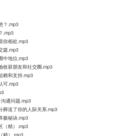
？.mp3
.mp3
跟你相处.mp3
篇.mp3
圈中地位.mp3
效地收获朋友和社交圈.mp3
信赖和支持.mp3
可.mp3
p3
个沟通问题.mp3
部分葬送了你的人际关系.mp3
终极秘诀.mp3
区（精）.mp3
（精）.mp3