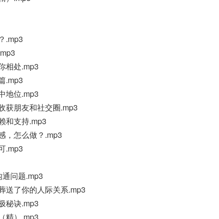
.mp3
mp3
你相处.mp3
.mp3
中地位.mp3
收获朋友和社交圈.mp3
赖和支持.mp3
感，怎么做？.mp3
.mp3
通问题.mp3
葬送了你的人际关系.mp3
极秘诀.mp3
（精）.mp3