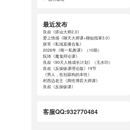
最近发布
良叔《搭讪大师2.0》
爱上情感《聊天大师课+聊如指掌3.0》
朕哥《私域直播合集》
2026年《唯一私教课》（10期）
阮琦《魔鬼辩论课》
良叔《90天人格成长计划》（无水印）
良叔《反操纵课理论版》19节
《男人，告别舔狗的本性》
村西边老王《两性博弈大师课》
良叔《反操纵课》
客服QQ:932770484