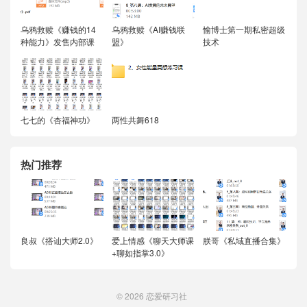
乌鸦救赎《赚钱的14
乌鸦救赎《AI赚钱联
愉博士第一期私密超级
种能力》发售内部课
盟》
技术
七七的《杏福神功》
两性共舞618
热门推荐
良叔《搭讪大师2.0》
爱上情感《聊天大师课
朕哥《私域直播合集》
+聊如指掌3.0》
© 2026
恋爱研习社