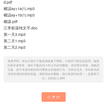
d.pdf
權諨ay+1a(1).mp3
權諨ay+1b(1).mp3
權謀.pdf
江李权谋纯文字.doc
第一天3.mp3
第二天1.mp3
第二天2.mp3
免责声明：本站大部分下载资源收集于网络，只做学习和交流使用，版权
归原作者所有，请在下载后24小时之内自觉删除，若作商业用途，请购买
正版，由于未及时购买和付费发生的侵权行为，与本站无关。本站发布的
内容若侵犯到您的权益，请联系站长删除，我们将及时处理！：
恋爱研习
社
»
奸的好人资料
赞 (
0
)
