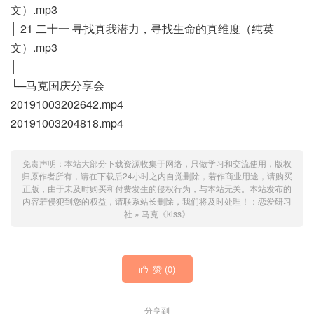
文）.mp3
│ 21 二十一 寻找真我潜力，寻找生命的真维度（纯英
文）.mp3
│
└─马克国庆分享会
20191003202642.mp4
20191003204818.mp4
免责声明：本站大部分下载资源收集于网络，只做学习和交流使用，版权
归原作者所有，请在下载后24小时之内自觉删除，若作商业用途，请购买
正版，由于未及时购买和付费发生的侵权行为，与本站无关。本站发布的
内容若侵犯到您的权益，请联系站长删除，我们将及时处理！：
恋爱研习
社
»
马克《kiss》
赞 (
0
)

分享到