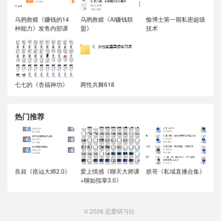
乌鸦救赎《赚钱的14
乌鸦救赎《AI赚钱联
愉博士第一期私密超级
种能力》发售内部课
盟》
技术
七七的《杏福神功》
两性共舞618
热门推荐
良叔《搭讪大师2.0》
爱上情感《聊天大师课
朕哥《私域直播合集》
+聊如指掌3.0》
© 2026
恋爱研习社