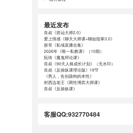
最近发布
良叔《搭讪大师2.0》
爱上情感《聊天大师课+聊如指掌3.0》
朕哥《私域直播合集》
2026年《唯一私教课》（10期）
阮琦《魔鬼辩论课》
良叔《90天人格成长计划》（无水印）
良叔《反操纵课理论版》19节
《男人，告别舔狗的本性》
村西边老王《两性博弈大师课》
良叔《反操纵课》
客服QQ:932770484