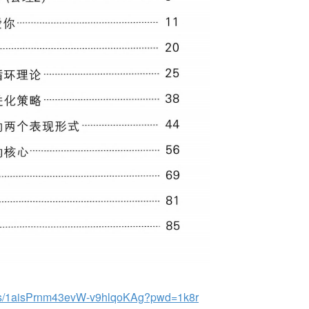
m/s/1aisPrnm43evW-v9hlqoKAg?pwd=1k8r