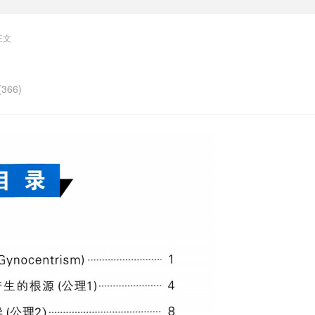
正文
366)