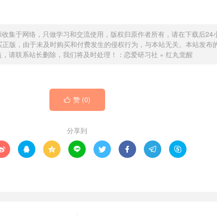
源收集于网络，只做学习和交流使用，版权归原作者所有，请在下载后24
买正版，由于未及时购买和付费发生的侵权行为，与本站无关。本站发布
益，请联系站长删除，我们将及时处理！：
恋爱研习社
»
红丸觉醒
赞 (
0
)

分享到







