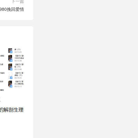
下一篇
980挽回爱情
版