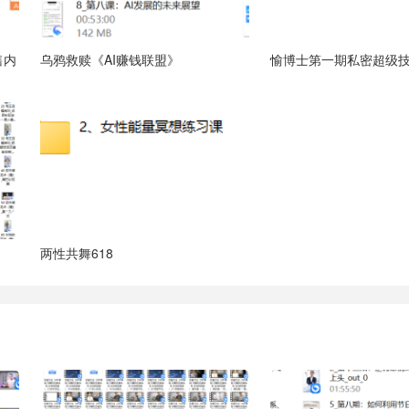
售内
乌鸦救赎《AI赚钱联盟》
愉博士第一期私密超级
两性共舞618