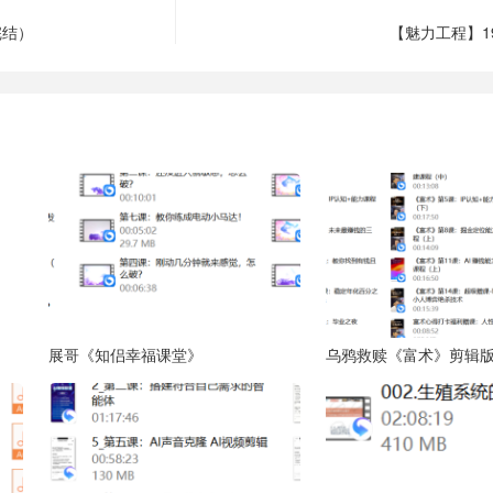
完结）
【魅力工程】1
展哥《知侣幸福课堂》
乌鸦救赎《富术》剪辑