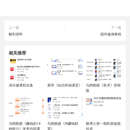
上一篇
下一篇
解剖资料
国外健身教程
相关推荐
清水健课程合集
展哥《知侣幸福课堂》
乌鸦救赎《富术》剪辑
版
乌鸦救赎《赚钱的14
乌鸦救赎《AI赚钱联
愉博士第一期私密超级
种能力》发售内部课
盟》
技术