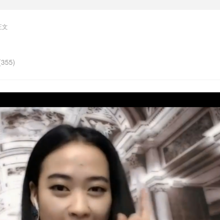
正文
355)