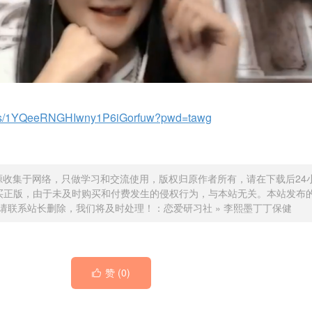
om/s/1YQeeRNGHIwny1P6iGorfuw?pwd=tawg
源收集于网络，只做学习和交流使用，版权归原作者所有，请在下载后24
买正版，由于未及时购买和付费发生的侵权行为，与本站无关。本站发布
请联系站长删除，我们将及时处理！：
恋爱研习社
»
李熙墨丁丁保健
赞 (
0
)
