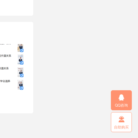

QQ咨询

自助购买