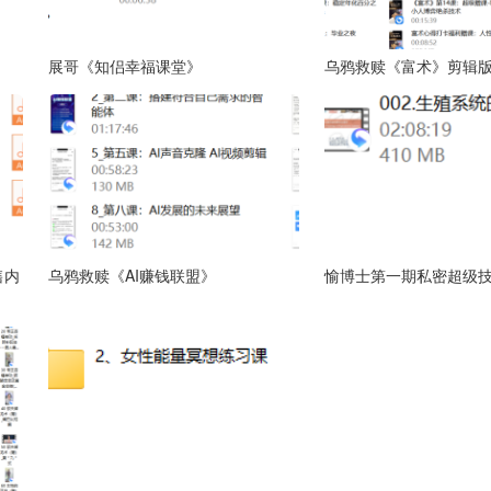
展哥《知侣幸福课堂》
乌鸦救赎《富术》剪辑
售内
乌鸦救赎《AI赚钱联盟》
愉博士第一期私密超级