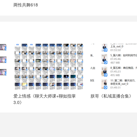
两性共舞618
爱上情感《聊天大师课+聊如指掌
朕哥《私域直播合集》
3.0》