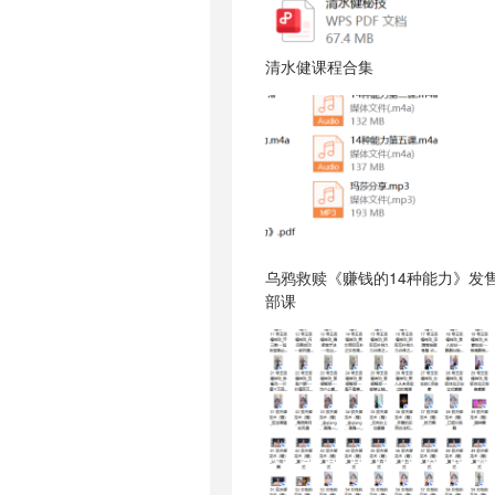
清水健课程合集
乌鸦救赎《赚钱的14种能力》发
部课