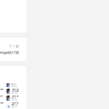
下一篇
xingai的17招