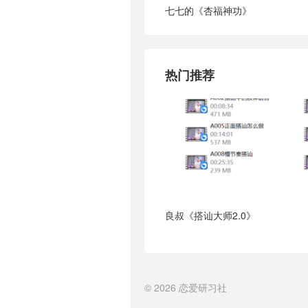
七七的《杏福神功》
热门推荐
良叔《搭讪大师2.0》
© 2026
恋爱研习社