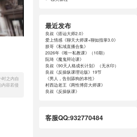
最近发布
良叔《搭讪大师2.0》
爱上情感《聊天大师课+聊如指掌3.0》
朕哥《私域直播合集》
2026年《唯一私教课》（10期）
阮琦《魔鬼辩论课》
良叔《90天人格成长计划》（无水印）
良叔《反操纵课理论版》19节
《男人，告别舔狗的本性》
小时之内自
村西边老王《两性博弈大师课》
的内容若侵
良叔《反操纵课》
客服QQ:932770484