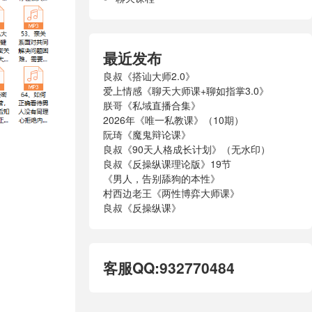
最近发布
良叔《搭讪大师2.0》
爱上情感《聊天大师课+聊如指掌3.0》
朕哥《私域直播合集》
2026年《唯一私教课》（10期）
阮琦《魔鬼辩论课》
良叔《90天人格成长计划》（无水印）
良叔《反操纵课理论版》19节
《男人，告别舔狗的本性》
村西边老王《两性博弈大师课》
良叔《反操纵课》
客服QQ:932770484