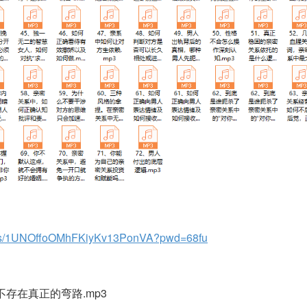
om/s/1UNOffoOMhFKiyKv13PonVA?pwd=68fu
存在真正的弯路.mp3