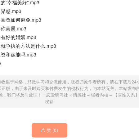
“幸福美好”.mp3
感.mp3
辜负如何避免.mp3
你莫属.mp3
有好的婚姻.mp3
就争执的方法是什么.mp3
资和赋能吗.mp3
3
源收集于网络，只做学习和交流使用，版权归原作者所有，请在下载后24
买正版，由于未及时购买和付费发生的侵权行为，与本站无关。本站发布
除，我们将及时处理！：
恋爱研习社
»
情感社 – 强者内核 – 【两性关系
秘籍
赞 (
0
)
