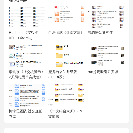
Rst-Leon《实战搭
白总情感《外卖方法》
熊猫语音速约课
讪》（全27集）
李北京《社交核弹示：
魔鬼约会学升级版
ran超期吸引公开课
7天得吃脱单实战营》
5.0（8课）
柯李思团队-社交直觉
《一次约会大师》CN
养成
渡情感