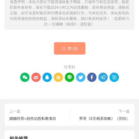
免责声明：本站大部分下载资源收集于网络，只做学习和交流使用，版权
归原作者所有，请在下载后24小时之内自觉删除，若作商业用途，请购买
正版，由于未及时购买和付费发生的侵权行为，与本站无关。本站发布的
内容若侵犯到您的权益，请联系站长删除，我们将及时处理！：
恋爱研习
社
»
社嘟嘟《相亲2：进阶篇》
赞 (
0
)

分享到









上一篇
下一篇
婚姻经营+创伤治愈私教项目
男哥《2天相亲攻略》（完结）
相关推荐