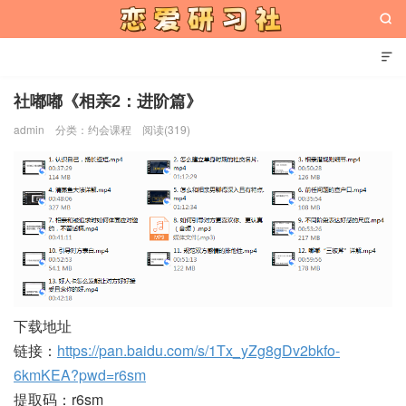


社嘟嘟《相亲2：进阶篇》
admin
分类：
约会课程
阅读(319)
恋爱研习社
下载地址
链接：
https://pan.baidu.com/s/1Tx_yZg8gDv2bkfo-
6kmKEA?pwd=r6sm
提取码：r6sm