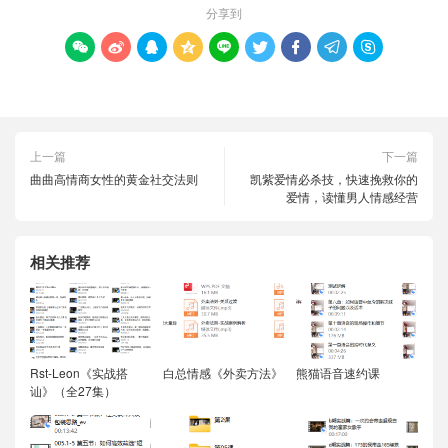
分享到









上一篇
下一篇
​曲曲高情商女性的黄金社交法则
凯紫爱情必杀技，快速挽救你的
爱情，读懂男人情感经营
相关推荐
Rst-Leon《实战搭
白总情感《外卖方法》
熊猫语音速约课
讪》（全27集）