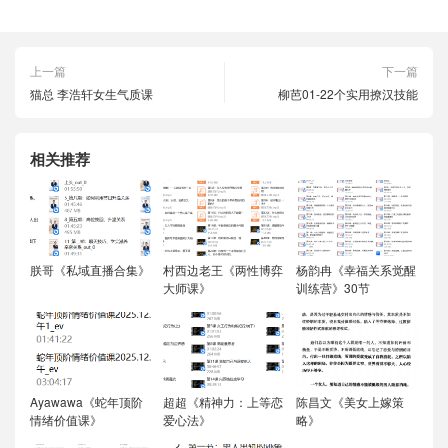
上一篇
下一篇
猫总 李浩轩女生气质课
柳芭01-22个实用撩汉技能
相关推荐
朕哥《私域直播合集》
村西边老王《两性博弈
杨韵冉《幸福关系觉醒
大师课》
训练营》30节
Ayawawa《蛇年顶阶
超超《精神力：上等恋
陈昌文《美女上嫁策
情绪价值课》
爱心法》
略》