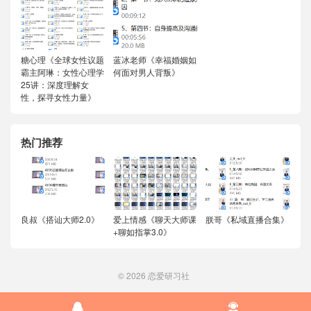
糖心理《全球女性议题
蓝冰老师《幸福婚姻如
霸主阿琳：女性心理学
何面对男人背叛》
25讲：深度理解女
性，探寻女性力量》
热门推荐
良叔《搭讪大师2.0》
爱上情感《聊天大师课
朕哥《私域直播合集》
+聊如指掌3.0》
© 2026
恋爱研习社

