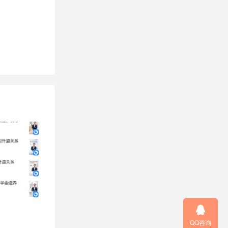

QQ咨询