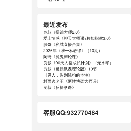
最近发布
良叔《搭讪大师2.0》
爱上情感《聊天大师课+聊如指掌3.0》
朕哥《私域直播合集》
2026年《唯一私教课》（10期）
阮琦《魔鬼辩论课》
良叔《90天人格成长计划》（无水印）
良叔《反操纵课理论版》19节
《男人，告别舔狗的本性》
村西边老王《两性博弈大师课》
良叔《反操纵课》
客服QQ:932770484