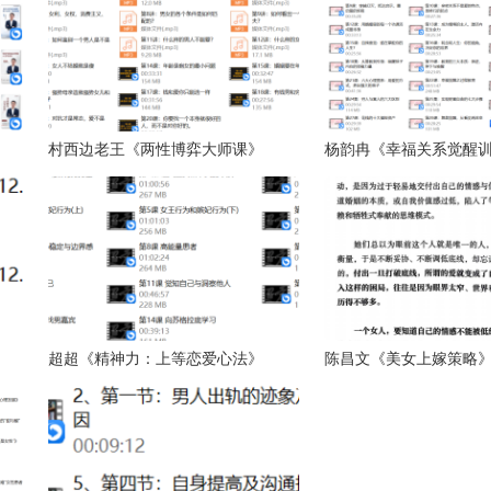
村西边老王《两性博弈大师课》
杨韵冉《幸福关系觉醒训
》
超超《精神力：上等恋爱心法》
陈昌文《美女上嫁策略