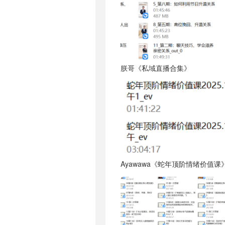
朕哥《私域直播合集》
Ayawawa《蛇年顶阶情绪价值课