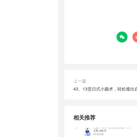

上一篇
43、13堂日式小颜术，轻松瘦出
相关推荐