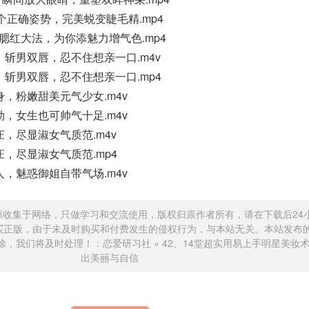
个正确姿势，完美蜕变睫毛精.mp4
腮红大法，为你添魅力增气色.mp4
，斩男双唇，忍不住想亲一口.m4v
，斩男双唇，忍不住想亲一口.mp4
身，粉嫩甜美元气少女.m4v
劲，女生也可帅气十足.m4v
庄，尽显淑女气质范.m4v
庄，尽显淑女气质范.mp4
人，魅惑御姐自带气场.m4v
源收集于网络，只做学习和交流使用，版权归原作者所有，请在下载后24
买正版，由于未及时购买和付费发生的侵权行为，与本站无关。本站发布
除，我们将及时处理！：
恋爱研习社
»
42、14堂超实用易上手明星美妆
出美丽与自信