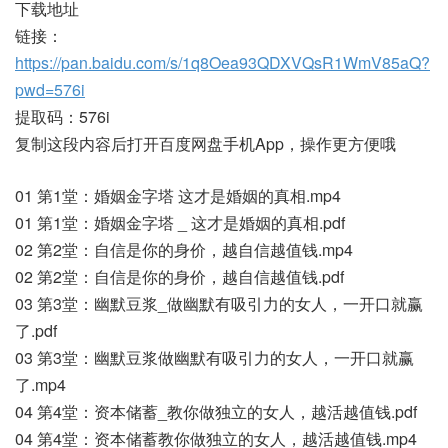
下载地址
链接：
https://pan.baidu.com/s/1q8Oea93QDXVQsR1WmV85aQ?
pwd=576i
提取码：576i
复制这段内容后打开百度网盘手机App，操作更方便哦
01 第1堂：婚姻金字塔 这才是婚姻的真相.mp4
01 第1堂：婚姻金字塔 _ 这才是婚姻的真相.pdf
02 第2堂：自信是你的身价，越自信越值钱.mp4
02 第2堂：自信是你的身价，越自信越值钱.pdf
03 第3堂：幽默豆浆_做幽默有吸引力的女人，一开口就赢
了.pdf
03 第3堂：幽默豆浆做幽默有吸引力的女人，一开口就赢
了.mp4
04 第4堂：资本储蓄_教你做独立的女人，越活越值钱.pdf
04 第4堂：资本储蓄教你做独立的女人，越活越值钱.mp4