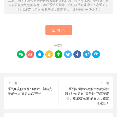
内容若侵犯到您的权益，请联系站长删除，我们将及时处理！：
恋爱研习
社
»
系列7-女性约会私房课，锁定男人，让他对你一见钟情！
赞 (
0
)

分享到









上一篇
下一篇
系列8-高段位两XT教术，塑造完
系列6-两性相处的幸福黄金法
美老公从“好好说话”开始
则：让你拥有 “零争吵 ”的完美爱
情。被宠成“公主”的女人，都知
道这些！