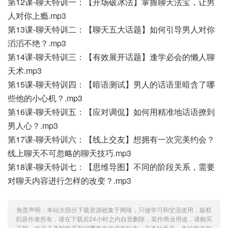
第12课-聊天特训一：【开场破冰法】掌握聊天法宝，让男
人对你上瘾.mp3
第13课-聊天特训二：【聊天五大话题】如何引导男人对你
滔滔不绝？.mp3
第14课-聊天特训三：【有效展开话题】逢学必会的懒人聊
天术.mp3
第15课-聊天特训四：【暗语测试】男人的话语里暗含了哪
些他的小心机？.mp3
第16课-聊天特训五：【应对调侃】如何用精准地话语撩到
男人心？.mp3
第17课-聊天特训六：【线上交友】想拥有一次完美约会？
线上聊天不可忽略的聊天技巧.mp3
第18课-聊天特训七：【思维导图】不同的阶段关系，需要
对聊天内容进行怎样的改变？.mp3
免责声明：本站大部分下载资源收集于网络，只做学习和交流使用，版权
归原作者所有，请在下载后24小时之内自觉删除，若作商业用途，请购买
正版，由于未及时购买和付费发生的侵权行为，与本站无关。本站发布的