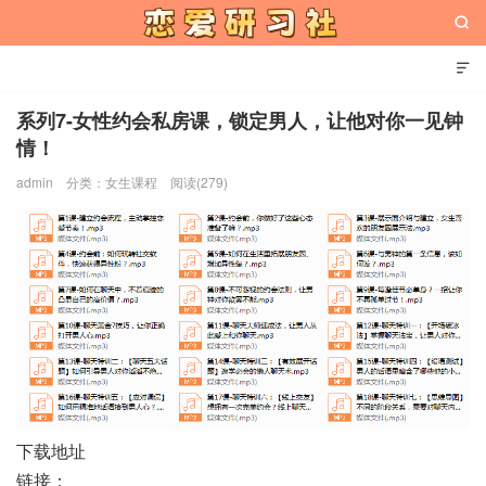


系列7-女性约会私房课，锁定男人，让他对你一见钟
情！
恋爱研习社
admin
分类：
女生课程
阅读(279)
下载地址
链接：