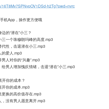
om/s/16T8Mv7SPNvpOV1DSd-h2Tg?pwd=nvrc
手机App，操作更方便哦
身边的“潜在”小三？
小三一个珠穆朗玛峰的高度.mp3
替代性，击退潜在小三.mp3
的爱人.mp3
男人对你的“兴趣”.mp3
，给男人增加愧疚情绪，击退“潜在”小三.mp3
离开你的成本？
开你的成本.mp3
法更换的高价值存在.mp3
人，没有男人愿意离开.mp3