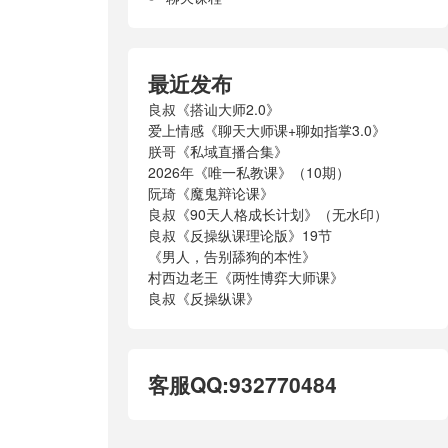
最近发布
良叔《搭讪大师2.0》
爱上情感《聊天大师课+聊如指掌3.0》
朕哥《私域直播合集》
2026年《唯一私教课》（10期）
阮琦《魔鬼辩论课》
良叔《90天人格成长计划》（无水印）
良叔《反操纵课理论版》19节
《男人，告别舔狗的本性》
村西边老王《两性博弈大师课》
良叔《反操纵课》
客服QQ:932770484