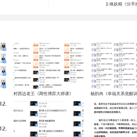
2.绛妖精《分
村西边老王《两性博弈大师课》
杨韵冉《幸福关系觉醒训