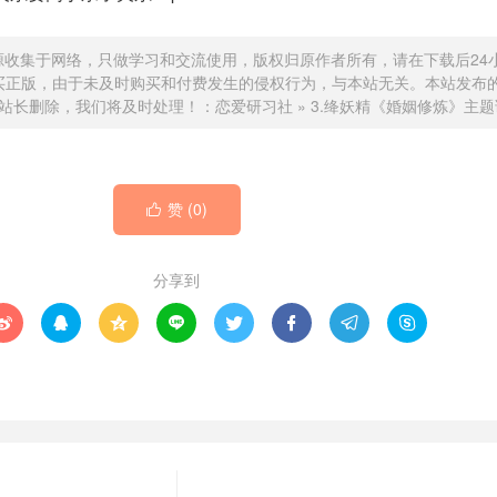
源收集于网络，只做学习和交流使用，版权归原作者所有，请在下载后24
买正版，由于未及时购买和付费发生的侵权行为，与本站无关。本站发布
站长删除，我们将及时处理！：
恋爱研习社
»
3.绛妖精《婚姻修炼》主题
赞 (
0
)

分享到







