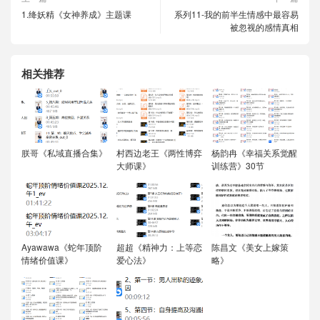
1.绛妖精《女神养成》主题课
系列11-我的前半生情感中最容易
被忽视的感情真相
相关推荐
朕哥《私域直播合集》
村西边老王《两性博弈
杨韵冉《幸福关系觉醒
大师课》
训练营》30节
Ayawawa《蛇年顶阶
超超《精神力：上等恋
陈昌文《美女上嫁策
情绪价值课》
爱心法》
略》