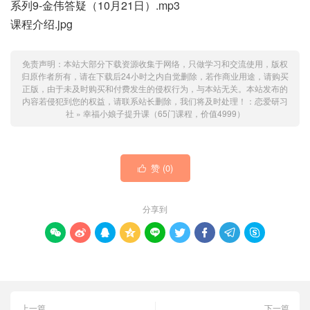
系列9-金伟答疑（10月21日）.mp3
课程介绍.jpg
免责声明：本站大部分下载资源收集于网络，只做学习和交流使用，版权
归原作者所有，请在下载后24小时之内自觉删除，若作商业用途，请购买
正版，由于未及时购买和付费发生的侵权行为，与本站无关。本站发布的
内容若侵犯到您的权益，请联系站长删除，我们将及时处理！：
恋爱研习
社
»
幸福小娘子提升课（65门课程，价值4999）
赞 (
0
)

分享到









上一篇
下一篇