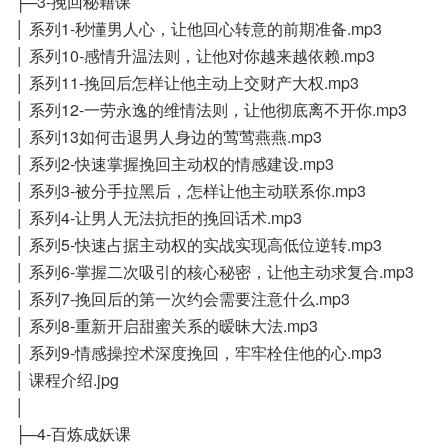
├─3-挽回秘籍课
│ 系列1-秒懂男人心，让他回心转意的前期准备.mp3
│ 系列10-感情升温法则，让他对你越来越依赖.mp3
│ 系列11-挽回后怎样让他主动上交财产大权.mp3
│ 系列12-一劳永逸的维情法则，让他彻底离不开你.mp3
│ 系列13如何击退男人身边的莺莺燕燕.mp3
│ 系列2-快速掌握挽回主动权的情感建设.mp3
│ 系列3-被分手拉黑后，怎样让他主动联系你.mp3
│ 系列4-让男人无法抗拒的挽回话术.mp3
│ 系列5-快速占据主动权的实战实现高低位逆转.mp3
│ 系列6-掌握二次吸引的核心秘密，让他主动求复合.mp3
│ 系列7-挽回后的第一次约会需要注意什么.mp3
│ 系列8-重新开启甜蜜关系的暧昧大法.mp3
│ 系列9-情感操控术深度挽回，牢牢栓住他的心.mp3
│ 课程介绍.jpg
│
├─4-百炼成妖课