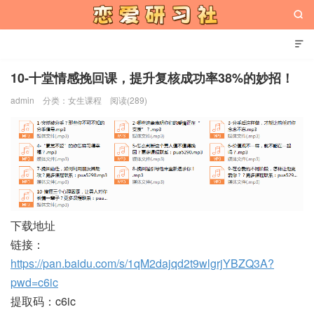


10-十堂情感挽回课，提升复核成功率38%的妙招！
admin
分类：
女生课程
阅读(289)
恋爱研习社
下载地址
链接：
https://pan.baidu.com/s/1qM2dajqd2t9wlgrjYBZQ3A?
pwd=c6ic
提取码：c6ic