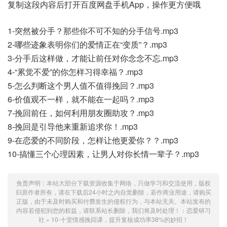
复制这段内容后打开百度网盘手机App，操作更方便哦
1-突然被分手？那些你不可不知的分手信号.mp3
2-哪些迹象表明你们的爱情正在“变质”？.mp3
3-分手后这样做，才能让前任对你念念不忘.mp3
4-“累觉不爱”的你怎样习得幸福？.mp3
5-怎么判断这个男人值不值得挽回？.mp3
6-价值观不一样，就不能在一起吗？.mp3
7-挽回前任，如何利用朋友圈助攻？.mp3
8-挽回是引导他来重新追求你！.mp3
9-在恋爱的不同阶段，怎样让他更爱你？？.mp3
10-搞懂三个心理因素，让男人对你长情一辈子？.mp3
免责声明：本站大部分下载资源收集于网络，只做学习和交流使用，版权
归原作者所有，请在下载后24小时之内自觉删除，若作商业用途，请购买
正版，由于未及时购买和付费发生的侵权行为，与本站无关。本站发布的
内容若侵犯到您的权益，请联系站长删除，我们将及时处理！：
恋爱研习
社
»
10-十堂情感挽回课，提升复核成功率38%的妙招！