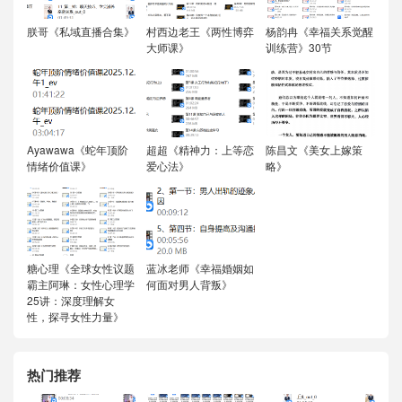
朕哥《私域直播合集》
村西边老王《两性博弈
杨韵冉《幸福关系觉醒
大师课》
训练营》30节
Ayawawa《蛇年顶阶
超超《精神力：上等恋
陈昌文《美女上嫁策
情绪价值课》
爱心法》
略》
糖心理《全球女性议题
蓝冰老师《幸福婚姻如
霸主阿琳：女性心理学
何面对男人背叛》
25讲：深度理解女
性，探寻女性力量》
热门推荐