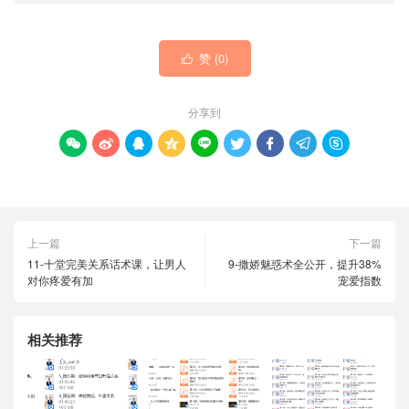
赞 (
0
)

分享到









上一篇
下一篇
11-十堂完美关系话术课，让男人
9-撒娇魅惑术全公开，提升38%
对你疼爱有加
宠爱指数
相关推荐