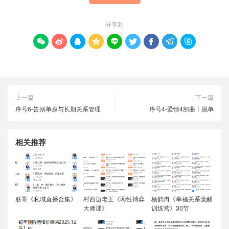
分享到









上一篇
下一篇
序号6-告别单身与长期关系管理
序号4-爱情4部曲丨脱单
相关推荐
朕哥《私域直播合集》
村西边老王《两性博弈
杨韵冉《幸福关系觉醒
大师课》
训练营》30节