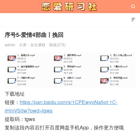


序号5-爱情4部曲丨挽回
admin
分类：
女生课程
阅读(272)
恋爱研习社
下载地址
链接：
https://pan.baidu.com/s/1CPEwyoNa5ot-1C-
rHmVS0w?pwd=tgws
提取码：tgws
复制这段内容后打开百度网盘手机App，操作更方便哦