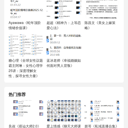
Ayawawa《蛇年顶阶
超超《精神力：上等恋
陈昌文《美女上嫁策
情绪价值课》
爱心法》
略》
糖心理《全球女性议题
蓝冰老师《幸福婚姻如
霸主阿琳：女性心理学
何面对男人背叛》
25讲：深度理解女
性，探寻女性力量》
热门推荐
良叔《搭讪大师2.0》
爱上情感《聊天大师课
朕哥《私域直播合集》