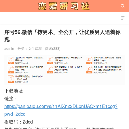


序号56.微信「撩男术」全公开，让优质男人追着你
跑
恋爱研习社
admin
分类：
女生课程
阅读(283)
下载地址
链接：
https://pan.baidu.com/s/11AlXnx3DLbnUAOxm1E1ccg?
pwd=2dcd
提取码：2dcd