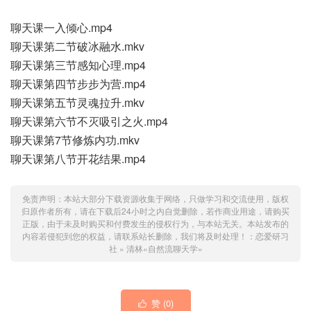
聊天课一入倾心.mp4
聊天课第二节破冰融水.mkv
聊天课第三节感知心理.mp4
聊天课第四节步步为营.mp4
聊天课第五节灵魂拉升.mkv
聊天课第六节不灭吸引之火.mp4
聊天课第7节修炼内功.mkv
聊天课第八节开花结果.mp4
免责声明：本站大部分下载资源收集于网络，只做学习和交流使用，版权
归原作者所有，请在下载后24小时之内自觉删除，若作商业用途，请购买
正版，由于未及时购买和付费发生的侵权行为，与本站无关。本站发布的
内容若侵犯到您的权益，请联系站长删除，我们将及时处理！：
恋爱研习
社
»
清林«自然流聊天学»
赞 (
0
)
