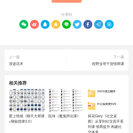
分享到









上一篇
下一篇
浪迹话术
程野业哥干货情商课
相关推荐
爱上情感《聊天大师课
阮琦《魔鬼辩论课》
探花Gary《社交蓝
+聊如指掌3.0》
图》从零到社交高手系
列课 情商提升 构建社
交体系