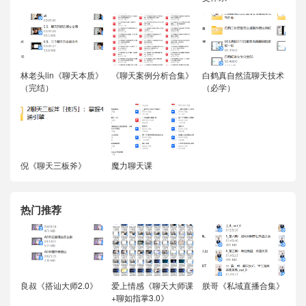
林老头lin《聊天本质》
《聊天案例分析合集》
白鹤真自然流聊天技术
（完结）
（必学）
倪《聊天三板斧》
魔力聊天课
热门推荐
良叔《搭讪大师2.0》
爱上情感《聊天大师课
朕哥《私域直播合集》
+聊如指掌3.0》