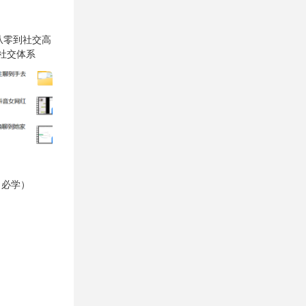
从零到社交高
建社交体系
（必学）