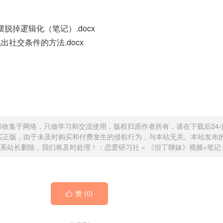
脱掉逻辑化（笔记）.docx
出社交条件的方法.docx
源收集于网络，只做学习和交流使用，版权归原作者所有，请在下载后24
买正版，由于未及时购买和付费发生的侵权行为，与本站无关。本站发布
系站长删除，我们将及时处理！：
恋爱研习社
»
《但丁聊妹》视频+笔记
赞 (
0
)
