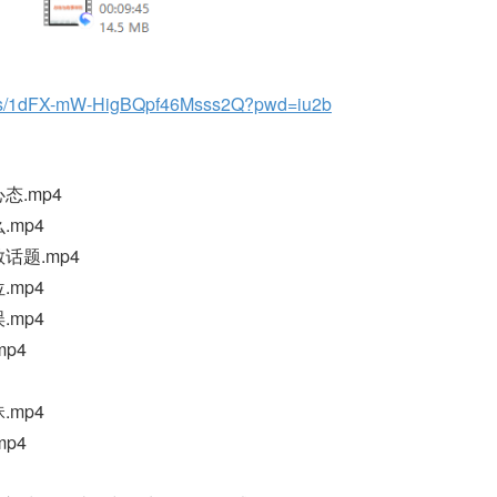
om/s/1dFX-mW-HigBQpf46Msss2Q?pwd=iu2b
态.mp4
.mp4
话题.mp4
.mp4
.mp4
p4
.mp4
p4