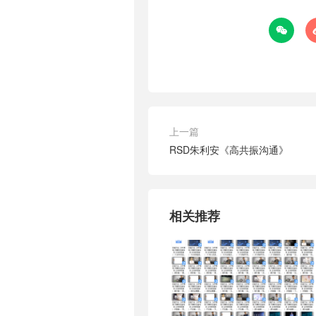

上一篇
RSD朱利安《高共振沟通》
相关推荐