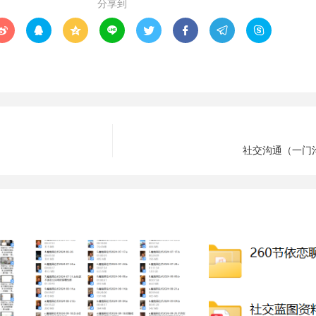
分享到








社交沟通（一门