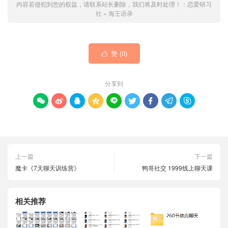
内容若侵犯到您的权益，请联系站长删除，我们将及时处理！：
恋爱研习
社
»
海王语录
赞 (
0
)

分享到









上一篇
下一篇
魔卡《7天聊天训练营》
鸭哥社交 1999线上聊天课
相关推荐