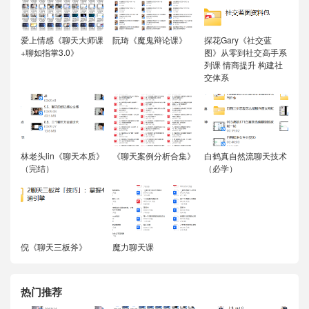
爱上情感《聊天大师课
阮琦《魔鬼辩论课》
探花Gary《社交蓝
+聊如指掌3.0》
图》从零到社交高手系
列课 情商提升 构建社
交体系
林老头lin《聊天本质》
《聊天案例分析合集》
白鹤真自然流聊天技术
（完结）
（必学）
倪《聊天三板斧》
魔力聊天课
热门推荐