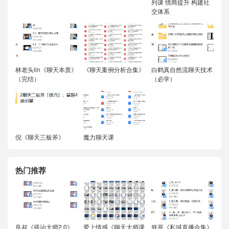
列课 情商提升 构建社
交体系
林老头lin《聊天本质》
《聊天案例分析合集》
白鹤真自然流聊天技术
（完结）
（必学）
倪《聊天三板斧》
魔力聊天课
热门推荐
良叔《搭讪大师2.0》
爱上情感《聊天大师课
朕哥《私域直播合集》