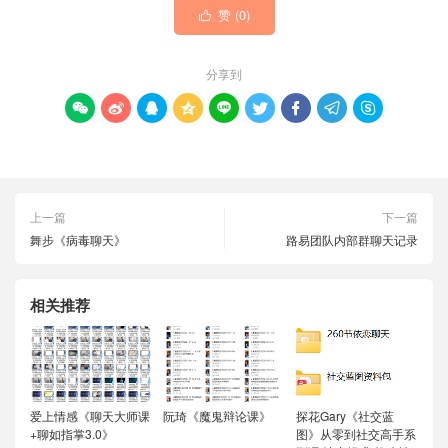
赞 (
0
)

分享到









上一篇
下一篇
舞步《病毒聊天》
路易团队内部群聊天记录
相关推荐
爱上情感《聊天大师课
阮琦《魔鬼辩论课》
探花Gary《社交蓝
+聊如指掌3.0》
图》从零到社交高手系