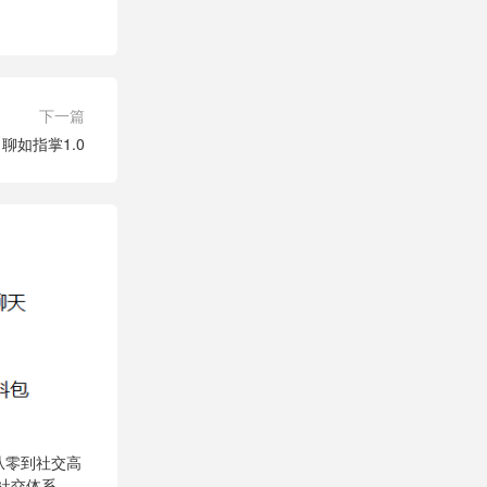
下一篇
聊如指掌1.0
从零到社交高
建社交体系