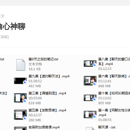
正文
偷心神聊
306)