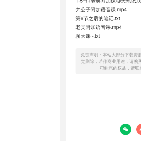
1-5节+老吴附加课聊天笔记.tx
梵公子附加语音课.mp4
第6节之后的笔记.txt
老吴附加语音课.mp4
聊天课 -.txt
免责声明：本站大部分下载资
觉删除，若作商业用途，请购
犯到您的权益，请联
