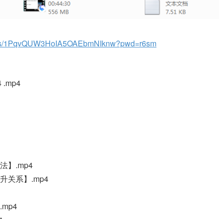
com/s/1PqvQUW3HoIA5OAEbmNIknw?pwd=r6sm
.mp4
】.mp4
关系】.mp4
mp4