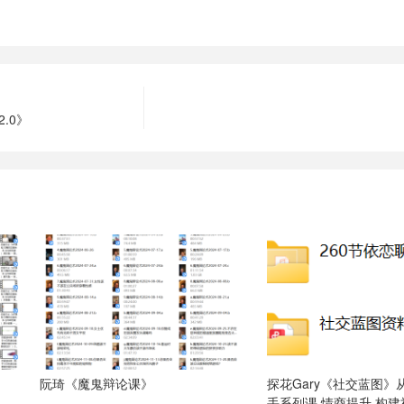
.0》
阮琦《魔鬼辩论课》
探花Gary《社交蓝图》
手系列课 情商提升 构