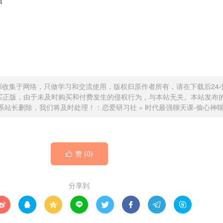
t
源收集于网络，只做学习和交流使用，版权归原作者所有，请在下载后24
买正版，由于未及时购买和付费发生的侵权行为，与本站无关。本站发布
系站长删除，我们将及时处理！：
恋爱研习社
»
时代最强聊天课-偷心神
赞 (
0
)

分享到







