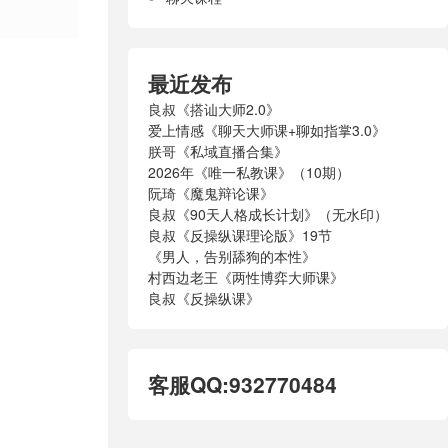
最近发布
良叔《搭讪大师2.0》
爱上情感《聊天大师课+聊如指掌3.0》
朕哥《私域直播合集》
2026年《唯一私教课》（10期）
阮琦《魔鬼辩论课》
良叔《90天人格成长计划》（无水印）
良叔《反操纵课理论版》19节
《男人，告别舔狗的本性》
村西边老王《两性博弈大师课》
良叔《反操纵课》
客服QQ:932770484