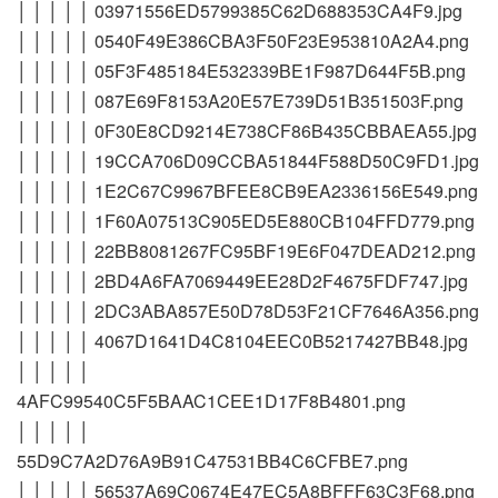
│ │ │ │ │ 03971556ED5799385C62D688353CA4F9.jpg
│ │ │ │ │ 0540F49E386CBA3F50F23E953810A2A4.png
│ │ │ │ │ 05F3F485184E532339BE1F987D644F5B.png
│ │ │ │ │ 087E69F8153A20E57E739D51B351503F.png
│ │ │ │ │ 0F30E8CD9214E738CF86B435CBBAEA55.jpg
│ │ │ │ │ 19CCA706D09CCBA51844F588D50C9FD1.jpg
│ │ │ │ │ 1E2C67C9967BFEE8CB9EA2336156E549.png
│ │ │ │ │ 1F60A07513C905ED5E880CB104FFD779.png
│ │ │ │ │ 22BB8081267FC95BF19E6F047DEAD212.png
│ │ │ │ │ 2BD4A6FA7069449EE28D2F4675FDF747.jpg
│ │ │ │ │ 2DC3ABA857E50D78D53F21CF7646A356.png
│ │ │ │ │ 4067D1641D4C8104EEC0B5217427BB48.jpg
│ │ │ │ │
4AFC99540C5F5BAAC1CEE1D17F8B4801.png
│ │ │ │ │
55D9C7A2D76A9B91C47531BB4C6CFBE7.png
│ │ │ │ │ 56537A69C0674E47EC5A8BFFF63C3F68.png