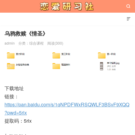


乌鸦救赎《情圣》
admin
分类：
综合课程
阅读(300)
恋爱研习社
下载地址
链接：
https://pan.baidu.com/s/1qNPDFWxRSQWLF3BSvF9XQQ
?pwd=5rix
提取码：5rix