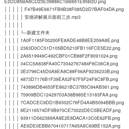
E2DD85BA6CD23E39886C1BB651E95B2D.png
│ │ │ │ │ F47B49E6671FB9B38F085D2D7BAF04DA.png
│ │ │ │ │ 安德讲解展示面前三步.mp3
│ │ │ │ │
│ │ │ │ └─新建文件夹
│ │ │ │ 1A0F1185F00200FE8ADE48B8EE259A8E.png
│ │ │ │ 2363D0CC51D105BD5210FB116FCE5E22.png
│ │ │ │ 2A6519949C492CBF01CB88F2F8091024.png
│ │ │ │ 34CC5A838FA40C73042767484F6C06C8.png
│ │ │ │ 3E3796C45D0A8EA8C88F56AF9236233B.png
│ │ │ │ 4873D7176B1F39EA52F67F5F24F8C8FB.png
│ │ │ │ 743896DB4653FE8621BC37B5C84AB361.png
│ │ │ │ 75909BDC12429703A38B985E13183FAA.png
│ │ │ │ 7CADCEC9DD1B9302C76FD4A4B5094BBB.png
│ │ │ │ 8E2116574DF0B970CE73022DEC5BEADF.png
│ │ │ │ 93911D562389AA8E2E8DACA13C0E62FB.png
│ │ │ │ AE6DE0EBB670410717A65A8C69BE152A.png