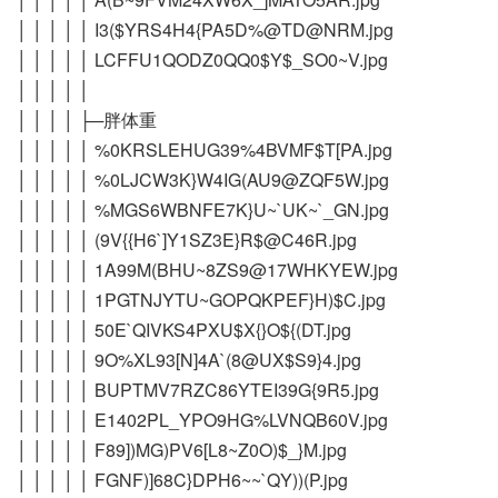
│ │ │ │ │ I3($YRS4H4{PA5D%@TD@NRM.jpg
│ │ │ │ │ LCFFU1QODZ0QQ0$Y$_SO0~V.jpg
│ │ │ │ │
│ │ │ │ ├─胖体重
│ │ │ │ │ %0KRSLEHUG39%4BVMF$T[PA.jpg
│ │ │ │ │ %0LJCW3K}W4IG(AU9@ZQF5W.jpg
│ │ │ │ │ %MGS6WBNFE7K}U~`UK~`_GN.jpg
│ │ │ │ │ (9V{{H6`]Y1SZ3E}R$@C46R.jpg
│ │ │ │ │ 1A99M(BHU~8ZS9@17WHKYEW.jpg
│ │ │ │ │ 1PGTNJYTU~GOPQKPEF}H)$C.jpg
│ │ │ │ │ 50E`QIVKS4PXU$X{}O${(DT.jpg
│ │ │ │ │ 9O%XL93[N]4A`(8@UX$S9}4.jpg
│ │ │ │ │ BUPTMV7RZC86YTEI39G{9R5.jpg
│ │ │ │ │ E1402PL_YPO9HG%LVNQB60V.jpg
│ │ │ │ │ F89])MG)PV6[L8~Z0O)$_}M.jpg
│ │ │ │ │ FGNF)]68C}DPH6~~`QY))(P.jpg