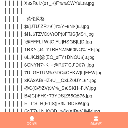
│ │ │ │ │ X82R6I7{01_K}F%%OWY6L(8.jpg
│ │ │ │ │
│ │ │ │ ├─英伦风格
│ │ │ │ │ $5]JTU`ZR79`[4%Y~6N$(6J.jpg
│ │ │ │ │ $HJ6TZVG3V(OP{8FTJS{MS1.jpg
│ │ │ │ │ )@FFFL1W}[O]FU]HSGB[L{D.jpg
│ │ │ │ │ 1RX%{J4_7TRR%MM50NQ%`RF.jpg
│ │ │ │ │ 6LJKJ$[@[EQ_0FY1DNQU$)3.jpg
│ │ │ │ │ 6QNYN7~K1~@R67`CJ`D07(I.jpg
│ │ │ │ │ 7D_GFTUM%GDQ4CFKW{L{FEW.jpg
│ │ │ │ │ 8KA3AB(HZ4U__O8LZ0UYL61.jpg
│ │ │ │ │ @Q{G@ZV(3V%_S)6SKH~I`JV.jpg
│ │ │ │ │ B4}C{)FH9~73YDS]Z55QB76.jpg
│ │ │ │ │ E_T`S_R{E1[S)[S3IJ`BDSW.jpg
│ │ │ │ │ G1TZ8H3JCOD_0@3XIR8VJMM.jpg


│ │ │ │ │ H_{L7H__)J}RX@MB`(WPG[J.jpg
QQ咨询
自助购买
│ │ │ │ │ I8}OG][5L_CK[NK)7P499N1.jpg