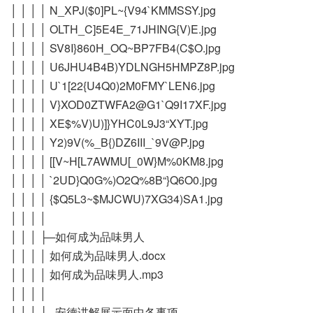
│ │ │ │ N_XPJ($0]PL~{V94`KMMSSY.jpg
│ │ │ │ OLTH_C]5E4E_71JHING{V)E.jpg
│ │ │ │ SV8I}860H_OQ~BP7FB4(C$O.jpg
│ │ │ │ U6JHU4B4B)YDLNGH5HMPZ8P.jpg
│ │ │ │ U`1[22{U4Q0)2M0FMY`LEN6.jpg
│ │ │ │ V}XOD0ZTWFA2@G1`Q9I17XF.jpg
│ │ │ │ XE$%V)U)]}YHC0L9J3“XYT.jpg
│ │ │ │ Y2)9V(%_B{)DZ6III_`9V@P.jpg
│ │ │ │ [[V~H[L7AWMU[_0W}M%0KM8.jpg
│ │ │ │ `2UD}Q0G%)O2Q%8B“}Q6O0.jpg
│ │ │ │ {$Q5L3~$MJCWU)7XG34)SA1.jpg
│ │ │ │
│ │ │ ├─如何成为品味男人
│ │ │ │ 如何成为品味男人.docx
│ │ │ │ 如何成为品味男人.mp3
│ │ │ │
│ │ │ ├─安德讲解展示面中各事项