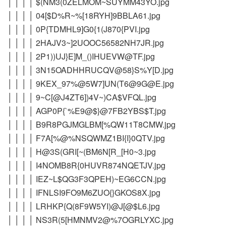
│ │ │ │ $(NM3(0ZELMOM~SUYMM43YO.jpg
│ │ │ │ 04[$D%R~%[18RYH]9BBLA61.jpg
│ │ │ │ 0P{TDMHL9]G0{1(J870{PVI.jpg
│ │ │ │ 2HAJV3~]2UOOC56582NH7JR.jpg
│ │ │ │ 2P1))UJ}E]M_()IHUEVW@TF.jpg
│ │ │ │ 3N15OADHHRUCQV@58}S%Y[D.jpg
│ │ │ │ 9KEX_97%@5W7]UN(T6@9G@E.jpg
│ │ │ │ 9~C[@J4ZT6])4V~)CA$VFQL.jpg
│ │ │ │ AGP0P{`%E9@$}@7FB2YBS$T.jpg
│ │ │ │ B9R8PGJMGLBM[%QW11T8CMW.jpg
│ │ │ │ F7A[%@%NSQWMZ1BI{I}0QTV.jpg
│ │ │ │ H@3S(GRI[~(BM6N[R_[H0~3.jpg
│ │ │ │ I4NOMB8R{0HUVR874NQETJV.jpg
│ │ │ │ IEZ~L$QG3F3QPEH)~EG6CCN.jpg
│ │ │ │ IFNLSI9FO9M6ZUO{}GKOS8X.jpg
│ │ │ │ LRHKP{Q(8F9W5YI)@J[@$L6.jpg
│ │ │ │ NS3R(5[HMNMV2@%7OGRLYXC.jpg