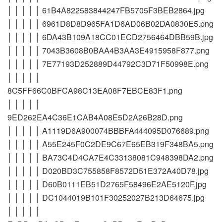
│ │ │ │ │ 61B4A822583844247FB5705F3BEB2864.jpg
│ │ │ │ │ 6961D8D8D965FA1D6AD06B02DA0830E5.png
│ │ │ │ │ 6DA43B109A18CC01ECD2756464DBB59B.jpg
│ │ │ │ │ 7043B3608B0BAA4B3AA3E4915958F877.png
│ │ │ │ │ 7E77193D252889D44792C3D71F50998E.png
│ │ │ │ │
8C5FF66C0BFCA98C13EA08F7EBCE83F1.png
│ │ │ │ │
9ED262EA4C36E1CAB4A08E5D2A26B28D.png
│ │ │ │ │ A1119D6A900074BBBFA444095D076689.png
│ │ │ │ │ A55E245F0C2DE9C67E65EB319F348BA5.png
│ │ │ │ │ BA73C4D4CA7E4C33138081C948398DA2.png
│ │ │ │ │ D020BD3C755858F8572D51E372A40D78.jpg
│ │ │ │ │ D60B0111EB51D2765F58496E2AE5120F.jpg
│ │ │ │ │ DC1044019B101F30252027B213D64675.jpg
│ │ │ │ │