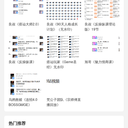
良叔《搭讪大师2.0》
良叔《90天人格成长
良叔《反操纵课理论
计划》（无水印）
版》19节
良叔《反操纵课》
搭讪玩家《Game圣
旭哥《魅力情商课》
经》无水印
乌鸦救赎《连招4.0
梵公子团队《宗师傅直
BOSSGMGE》
播回放》
热门推荐