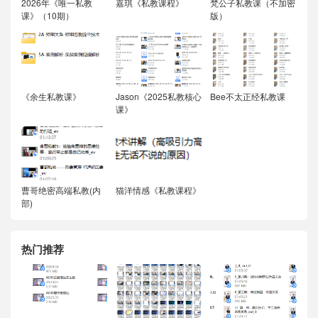
2026年《唯一私教
嘉琪《私教课程》
梵公子私教课（不加密
课》（10期）
版）
《余生私教课》
Jason《2025私教核心
Bee不太正经私教课
课》
曹哥绝密高端私教(内
猫洋情感《私教课程》
部)
热门推荐