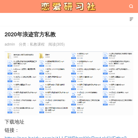


2020年浪迹官方私教
admin
分类：
私教课程
阅读(305)
恋爱研习社
下载地址
链接：