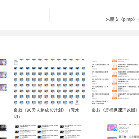
朱丽安《pimp
良叔《90天人格成长计划》（无水
良叔《反操纵课理论版》
印）