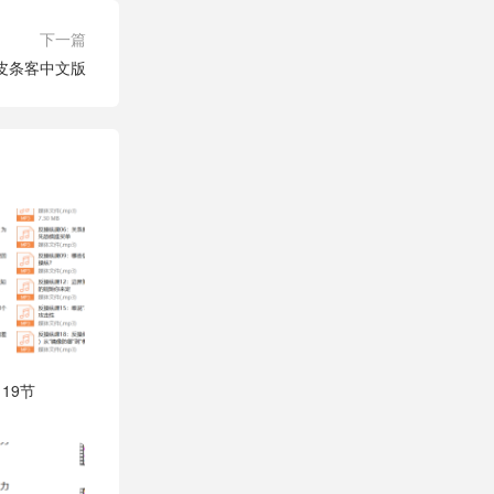
下一篇
》皮条客中文版
19节