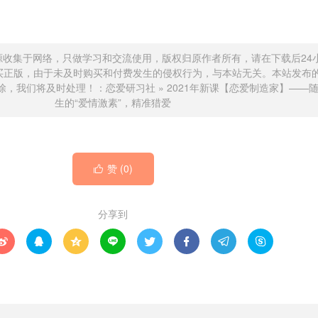
源收集于网络，只做学习和交流使用，版权归原作者所有，请在下载后24
买正版，由于未及时购买和付费发生的侵权行为，与本站无关。本站发布
除，我们将及时处理！：
恋爱研习社
»
2021年新课【恋爱制造家】——
生的“爱情激素”，精准猎爱
赞 (
0
)

分享到







