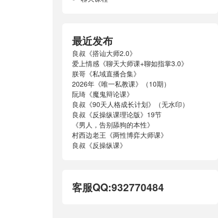
最近发布
良叔《搭讪大师2.0》
爱上情感《聊天大师课+聊如指掌3.0》
朕哥《私域直播合集》
2026年《唯一私教课》（10期）
阮琦《魔鬼辩论课》
良叔《90天人格成长计划》（无水印）
良叔《反操纵课理论版》19节
《男人，告别舔狗的本性》
村西边老王《两性博弈大师课》
良叔《反操纵课》
客服QQ:932770484