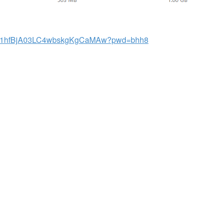
m/s/1hfBjA03LC4wbskgKgCaMAw?pwd=bhh8