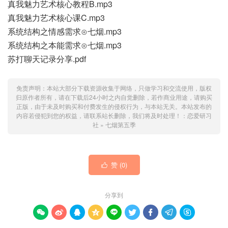
真我魅力艺术核心教程B.mp3
真我魅力艺术核心课C.mp3
系统结构之情感需求⊙七烟.mp3
系统结构之本能需求⊙七烟.mp3
苏打聊天记录分享.pdf
免责声明：本站大部分下载资源收集于网络，只做学习和交流使用，版权
归原作者所有，请在下载后24小时之内自觉删除，若作商业用途，请购买
正版，由于未及时购买和付费发生的侵权行为，与本站无关。本站发布的
内容若侵犯到您的权益，请联系站长删除，我们将及时处理！：
恋爱研习
社
»
七烟第五季
赞 (
0
)

分享到








