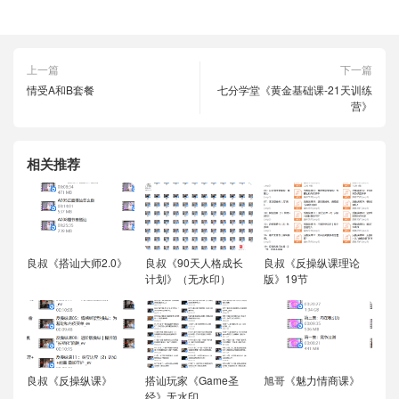
上一篇
下一篇
情受A和B套餐
七分学堂《黄金基础课-21天训练
营》
相关推荐
良叔《搭讪大师2.0》
良叔《90天人格成长
良叔《反操纵课理论
计划》（无水印）
版》19节
良叔《反操纵课》
搭讪玩家《Game圣
旭哥《魅力情商课》
经》无水印