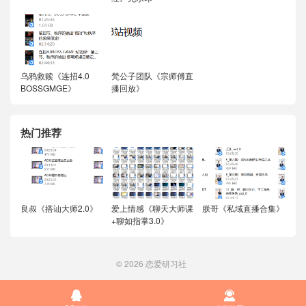
乌鸦救赎《连招4.0
梵公子团队《宗师傅直
BOSSGMGE》
播回放》
热门推荐
良叔《搭讪大师2.0》
爱上情感《聊天大师课
朕哥《私域直播合集》
+聊如指掌3.0》
© 2026
恋爱研习社

