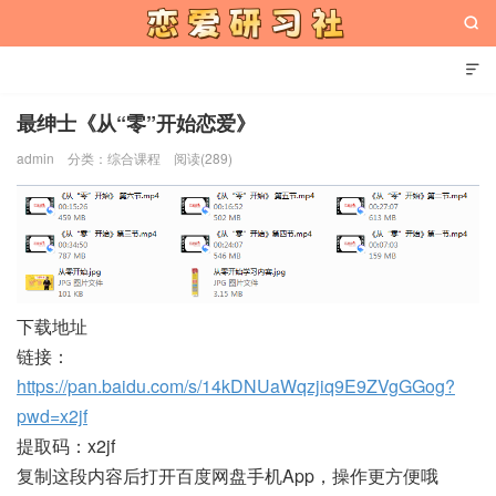


最绅士《从“零”开始恋爱》
admin
分类：
综合课程
阅读(289)
恋爱研习社
下载地址
链接：
https://pan.baidu.com/s/14kDNUaWqzjiq9E9ZVgGGog?
pwd=x2jf
提取码：x2jf
复制这段内容后打开百度网盘手机App，操作更方便哦