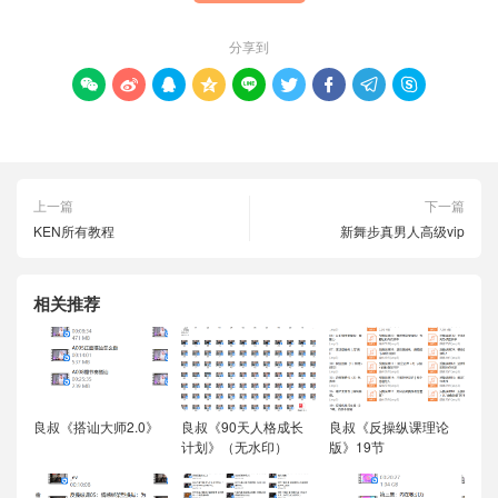
分享到









上一篇
下一篇
KEN所有教程
新舞步真男人高级vip
相关推荐
良叔《搭讪大师2.0》
良叔《90天人格成长
良叔《反操纵课理论
计划》（无水印）
版》19节