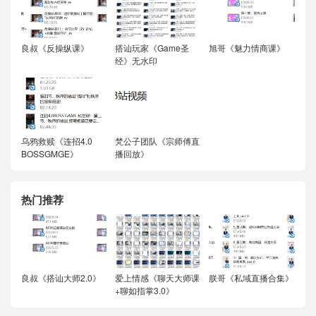
良叔《反操纵课》
搭讪玩家《Game圣
旭哥《魅力情商课》
经》无水印
乌鸦救赎《连招4.0
梵公子团队《宗师傅直
BOSSGMGE》
播回放》
热门推荐
良叔《搭讪大师2.0》
爱上情感《聊天大师课
朕哥《私域直播合集》
+聊如指掌3.0》