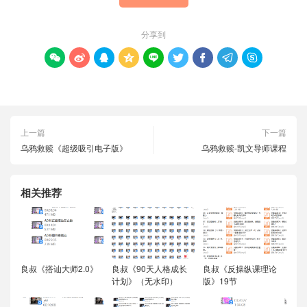
分享到









上一篇
下一篇
乌鸦救赎《超级吸引电子版》
乌鸦救赎-凯文导师课程
相关推荐
良叔《搭讪大师2.0》
良叔《90天人格成长
良叔《反操纵课理论
计划》（无水印）
版》19节