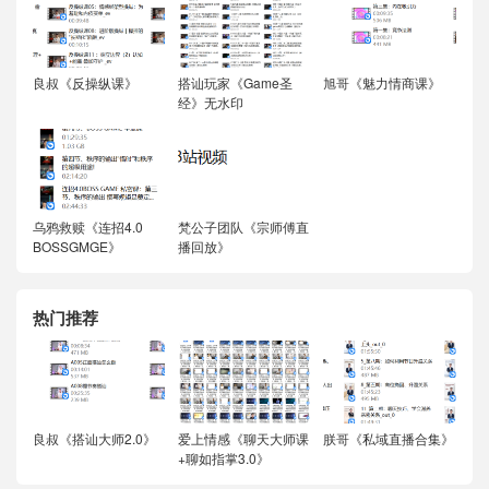
良叔《反操纵课》
搭讪玩家《Game圣
旭哥《魅力情商课》
经》无水印
乌鸦救赎《连招4.0
梵公子团队《宗师傅直
BOSSGMGE》
播回放》
热门推荐
良叔《搭讪大师2.0》
爱上情感《聊天大师课
朕哥《私域直播合集》
+聊如指掌3.0》