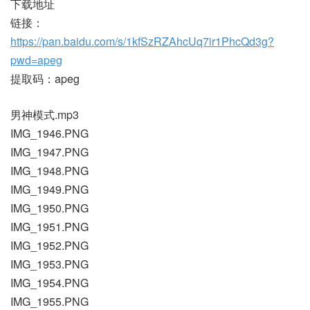
下载地址
链接：
https://pan.baidu.com/s/1kfSzRZAhcUq7ir1PhcQd3g?
pwd=apeg
提取码：apeg
男神模式.mp3
IMG_1946.PNG
IMG_1947.PNG
IMG_1948.PNG
IMG_1949.PNG
IMG_1950.PNG
IMG_1951.PNG
IMG_1952.PNG
IMG_1953.PNG
IMG_1954.PNG
IMG_1955.PNG