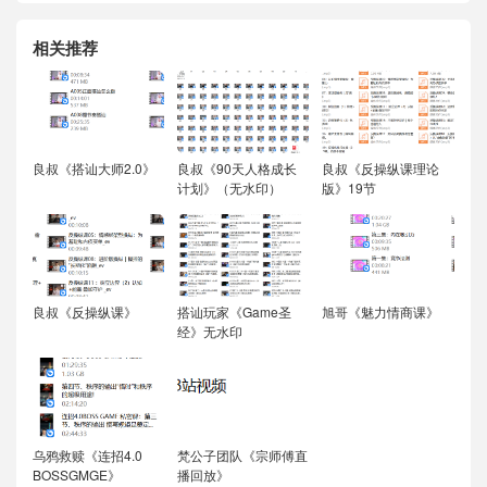
相关推荐
良叔《搭讪大师2.0》
良叔《90天人格成长
良叔《反操纵课理论
计划》（无水印）
版》19节
良叔《反操纵课》
搭讪玩家《Game圣
旭哥《魅力情商课》
经》无水印
乌鸦救赎《连招4.0
梵公子团队《宗师傅直
BOSSGMGE》
播回放》