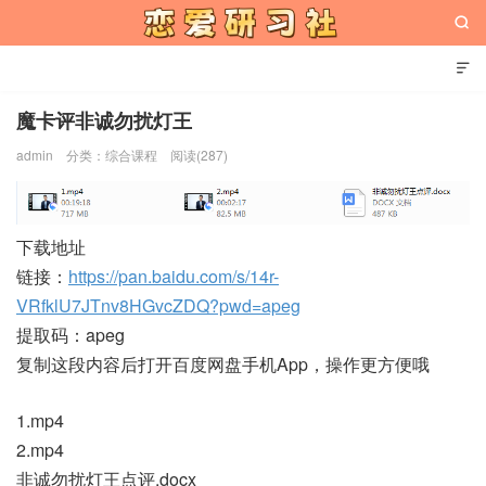


魔卡评非诚勿扰灯王
admin
分类：
综合课程
阅读(287)
恋爱研习社
下载地址
链接：
https://pan.baidu.com/s/14r-
VRfklU7JTnv8HGvcZDQ?pwd=apeg
提取码：apeg
复制这段内容后打开百度网盘手机App，操作更方便哦
1.mp4
2.mp4
非诚勿扰灯王点评.docx