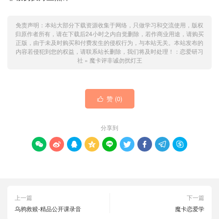
免责声明：本站大部分下载资源收集于网络，只做学习和交流使用，版权
归原作者所有，请在下载后24小时之内自觉删除，若作商业用途，请购买
正版，由于未及时购买和付费发生的侵权行为，与本站无关。本站发布的
内容若侵犯到您的权益，请联系站长删除，我们将及时处理！：
恋爱研习
社
»
魔卡评非诚勿扰灯王
赞 (
0
)

分享到









上一篇
下一篇
乌鸦救赎-精品公开课录音
魔卡恋爱学