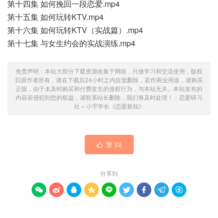
第十四集 如何挽回一段恋爱.mp4
第十五集 如何玩转KTV.mp4
第十六集 如何玩转KTV（实战篇）.mp4
第十七集 与女生约会的实战演练.mp4
免责声明：本站大部分下载资源收集于网络，只做学习和交流使用，版权
归原作者所有，请在下载后24小时之内自觉删除，若作商业用途，请购买
正版，由于未及时购买和付费发生的侵权行为，与本站无关。本站发布的
内容若侵犯到您的权益，请联系站长删除，我们将及时处理！：
恋爱研习
社
»
小宇学长《恋爱新知》
赞 (
0
)

分享到








