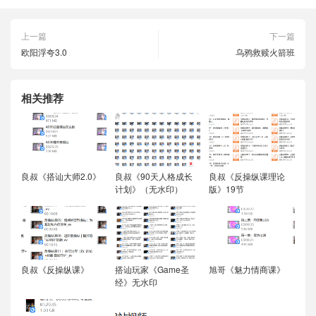
上一篇
下一篇
欧阳浮夸3.0
乌鸦救赎火箭班
相关推荐
良叔《搭讪大师2.0》
良叔《90天人格成长
良叔《反操纵课理论
计划》（无水印）
版》19节
良叔《反操纵课》
搭讪玩家《Game圣
旭哥《魅力情商课》
经》无水印