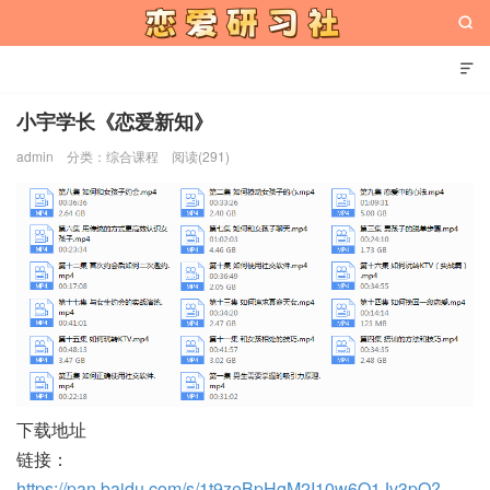


小宇学长《恋爱新知》
admin
分类：
综合课程
阅读(291)
恋爱研习社
下载地址
链接：
https://pan.baidu.com/s/1t9zeBpHgM2I10w6Q1Jv3pQ?