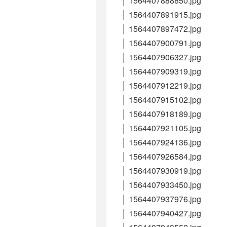
│ 1564407888850.jpg
│ 1564407891915.jpg
│ 1564407897472.jpg
│ 1564407900791.jpg
│ 1564407906327.jpg
│ 1564407909319.jpg
│ 1564407912219.jpg
│ 1564407915102.jpg
│ 1564407918189.jpg
│ 1564407921105.jpg
│ 1564407924136.jpg
│ 1564407926584.jpg
│ 1564407930919.jpg
│ 1564407933450.jpg
│ 1564407937976.jpg
│ 1564407940427.jpg