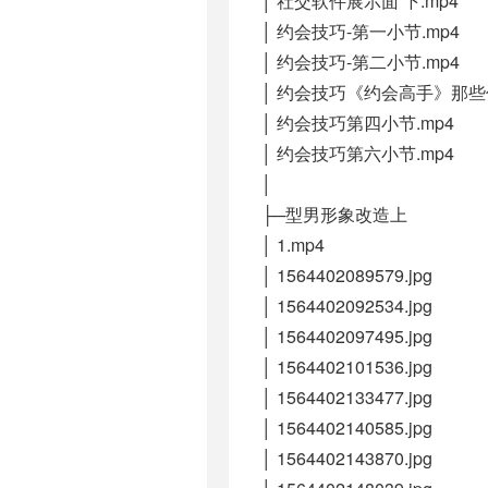
│ 社交软件展示面 下.mp4
│ 约会技巧-第一小节.mp4
│ 约会技巧-第二小节.mp4
│ 约会技巧《约会高手》那些
│ 约会技巧第四小节.mp4
│ 约会技巧第六小节.mp4
│
├─型男形象改造上
│ 1.mp4
│ 1564402089579.jpg
│ 1564402092534.jpg
│ 1564402097495.jpg
│ 1564402101536.jpg
│ 1564402133477.jpg
│ 1564402140585.jpg
│ 1564402143870.jpg