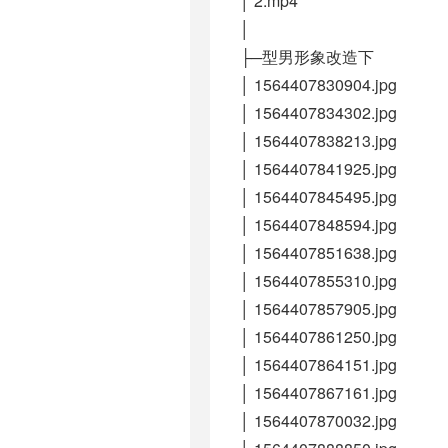
│ 2.mp4
│
├─型男形象改造下
│ 1564407830904.jpg
│ 1564407834302.jpg
│ 1564407838213.jpg
│ 1564407841925.jpg
│ 1564407845495.jpg
│ 1564407848594.jpg
│ 1564407851638.jpg
│ 1564407855310.jpg
│ 1564407857905.jpg
│ 1564407861250.jpg
│ 1564407864151.jpg
│ 1564407867161.jpg
│ 1564407870032.jpg