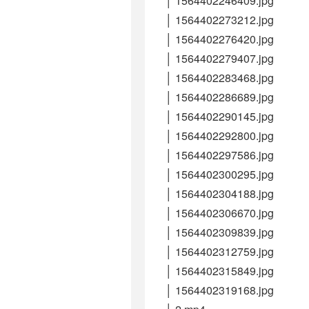
│ 1564402246409.jpg
│ 1564402273212.jpg
│ 1564402276420.jpg
│ 1564402279407.jpg
│ 1564402283468.jpg
│ 1564402286689.jpg
│ 1564402290145.jpg
│ 1564402292800.jpg
│ 1564402297586.jpg
│ 1564402300295.jpg
│ 1564402304188.jpg
│ 1564402306670.jpg
│ 1564402309839.jpg
│ 1564402312759.jpg
│ 1564402315849.jpg
│ 1564402319168.jpg