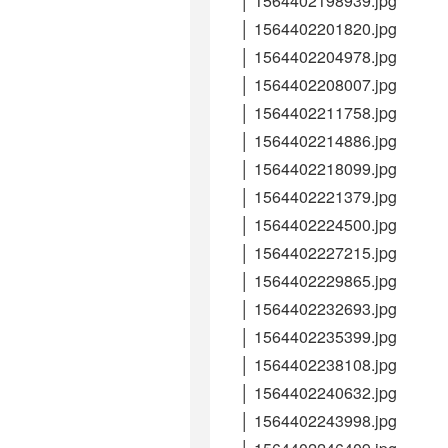
│ 1564402198939.jpg
│ 1564402201820.jpg
│ 1564402204978.jpg
│ 1564402208007.jpg
│ 1564402211758.jpg
│ 1564402214886.jpg
│ 1564402218099.jpg
│ 1564402221379.jpg
│ 1564402224500.jpg
│ 1564402227215.jpg
│ 1564402229865.jpg
│ 1564402232693.jpg
│ 1564402235399.jpg
│ 1564402238108.jpg
│ 1564402240632.jpg
│ 1564402243998.jpg