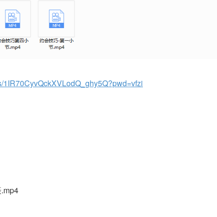
om/s/1IR70CyvQckXVLodQ_ghy5Q?pwd=vfzi
mp4