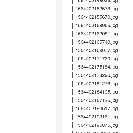
│ 1564402148039.jpg
│ 1564402152578.jpg
│ 1564402155670.jpg
│ 1564402158955.jpg
│ 1564402162081.jpg
│ 1564402165713.jpg
│ 1564402169077.jpg
│ 1564402171720.jpg
│ 1564402175184.jpg
│ 1564402178296.jpg
│ 1564402181276.jpg
│ 1564402184105.jpg
│ 1564402187126.jpg
│ 1564402190517.jpg
│ 1564402193161.jpg
│ 1564402195875.jpg