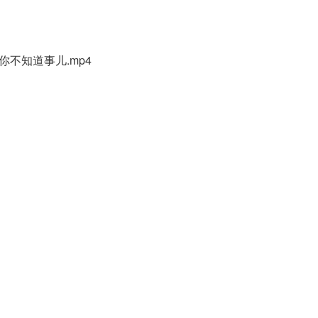
你不知道事儿.mp4