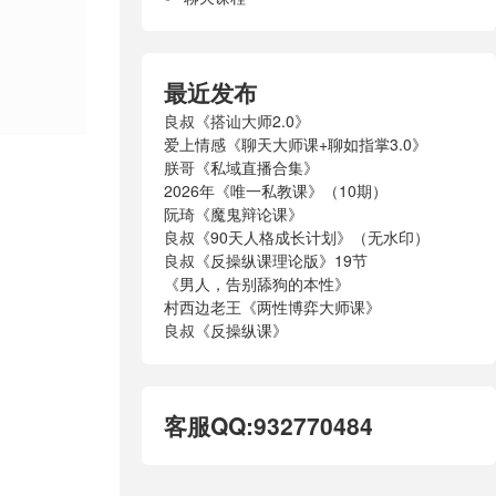
最近发布
良叔《搭讪大师2.0》
爱上情感《聊天大师课+聊如指掌3.0》
朕哥《私域直播合集》
2026年《唯一私教课》（10期）
阮琦《魔鬼辩论课》
良叔《90天人格成长计划》（无水印）
良叔《反操纵课理论版》19节
《男人，告别舔狗的本性》
村西边老王《两性博弈大师课》
良叔《反操纵课》
客服QQ:932770484