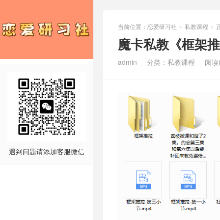
当前位置：
恋爱研习社
私教课程
>
>
魔卡私教《框架推
admin
分类：
私教课程
阅读(
遇到问题请添加客服微信