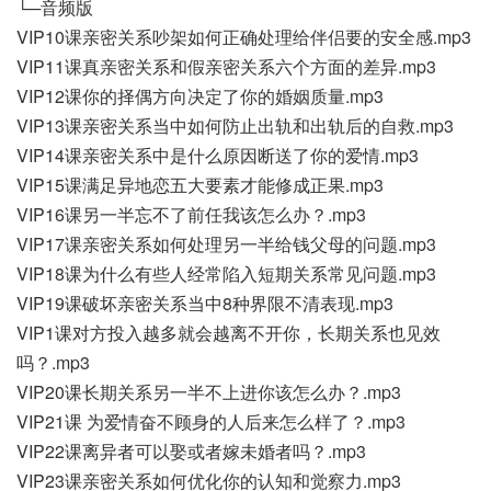
└─音频版
VIP10课亲密关系吵架如何正确处理给伴侣要的安全感.mp3
VIP11课真亲密关系和假亲密关系六个方面的差异.mp3
VIP12课你的择偶方向决定了你的婚姻质量.mp3
VIP13课亲密关系当中如何防止出轨和出轨后的自救.mp3
VIP14课亲密关系中是什么原因断送了你的爱情.mp3
VIP15课满足异地恋五大要素才能修成正果.mp3
VIP16课另一半忘不了前任我该怎么办？.mp3
VIP17课亲密关系如何处理另一半给钱父母的问题.mp3
VIP18课为什么有些人经常陷入短期关系常见问题.mp3
VIP19课破坏亲密关系当中8种界限不清表现.mp3
VIP1课对方投入越多就会越离不开你，长期关系也见效
吗？.mp3
VIP20课长期关系另一半不上进你该怎么办？.mp3
VIP21课 为爱情奋不顾身的人后来怎么样了？.mp3
VIP22课离异者可以娶或者嫁未婚者吗？.mp3
VIP23课亲密关系如何优化你的认知和觉察力.mp3