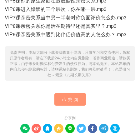
VIP5课你的原生家庭在造成假性亲密关系.mp3
VIP6课进入婚姻的三个层次，你在哪一层.mp3
VIP7课亲密关系当中另一半老对你负面评价怎么办.mp3
VIP8课亲密关系你是活在期待里还是真实里？.mp3
VIP9课亲密关系中遇到比伴侣价值高的人怎么办？.mp3
免责声明：本站大部分下载资源收集于网络，只做学习和交流使用，版权
归原作者所有，请在下载后24小时之内自觉删除，若作商业用途，请购买
正版，由于未及时购买和付费发生的侵权行为，与本站无关。本站发布的
内容若侵犯到您的权益，请联系站长删除，我们将及时处理！：
恋爱研习
社
»
素云《九期长期关系》
赞 (
0
)

分享到








