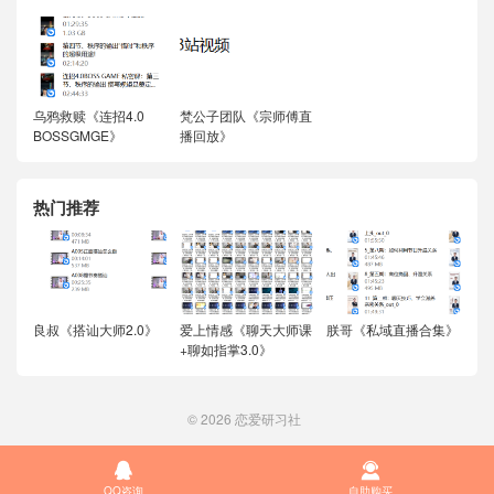
乌鸦救赎《连招4.0
梵公子团队《宗师傅直
BOSSGMGE》
播回放》
热门推荐
良叔《搭讪大师2.0》
爱上情感《聊天大师课
朕哥《私域直播合集》
+聊如指掌3.0》
© 2026
恋爱研习社


QQ咨询
自助购买