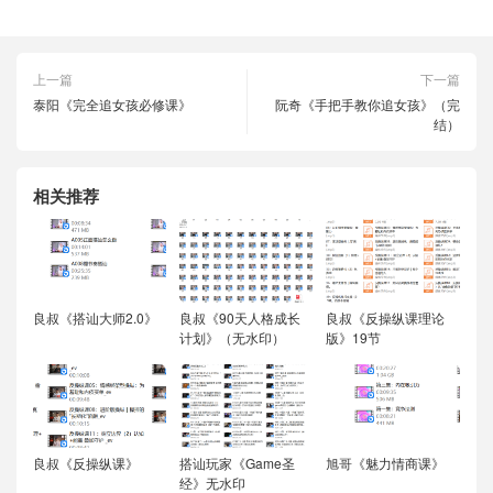
上一篇
下一篇
泰阳《完全追女孩必修课》
阮奇《手把手教你追女孩》（完
结）
相关推荐
良叔《搭讪大师2.0》
良叔《90天人格成长
良叔《反操纵课理论
计划》（无水印）
版》19节
良叔《反操纵课》
搭讪玩家《Game圣
旭哥《魅力情商课》
经》无水印