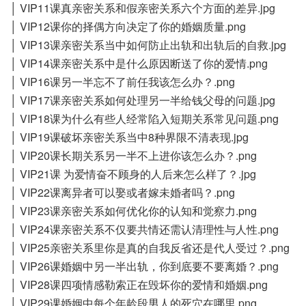
│ VIP11课真亲密关系和假亲密关系六个方面的差异.jpg
│ VIP12课你的择偶方向决定了你的婚姻质量.png
│ VIP13课亲密关系当中如何防止出轨和出轨后的自救.jpg
│ VIP14课亲密关系中是什么原因断送了你的爱情.png
│ VIP16课另一半忘不了前任我该怎么办？.png
│ VIP17课亲密关系如何处理另一半给钱父母的问题.jpg
│ VIP18课为什么有些人经常陷入短期关系常见问题.png
│ VIP19课破坏亲密关系当中8种界限不清表现.jpg
│ VIP20课长期关系另一半不上进你该怎么办？.png
│ VIP21课 为爱情奋不顾身的人后来怎么样了？.jpg
│ VIP22课离异者可以娶或者嫁未婚者吗？.png
│ VIP23课亲密关系如何优化你的认知和觉察力.png
│ VIP24课亲密关系不仅要共情还需认清理性与人性.png
│ VIP25亲密关系里你是真的自我反省还是代人受过？.png
│ VIP26课婚姻中另一半出轨，你到底要不要离婚？.png
│ VIP28课四项情感勒索正在毁坏你的爱情和婚姻.png
│ VIP29课婚姻中每个年龄段男人的死穴在哪里.png