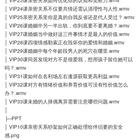
│ VIP23课亲密关系如何优化你的认知和觉察力.wmv
│ VIP24课亲密关系不仅要共情还需认清理性与人性.wmv
│ VIP25亲密关系里你是真的自我反省还是代人受过？.wmv
│ VIP26课婚姻中另一半出轨，你到底要不要离婚？.wmv
│ VIP27课婚姻当中做好这三件事情才是最人的价值.wmv
│ VIP28课四项情感勒索正在毁坏你的爱情和婚姻.wmv
│ VIP29课婚姻中每个年龄段男人的死穴在哪里.wmv
│ VIP30课同居发现对方不是很爱我，想用孩子留住她可以
吗？.wmv
│ VIP31课如何在名利场左右逢源获取更高利益.wmv
│ VIP32课对方有情绪价值和养育价值可没有性价值怎么
办？.wmv
│ VIP33课未婚的人择偶离异需要注意哪些问题.wmv
│
├─PPT
│ VIP10课亲密关系吵架如何正确处理给伴侣要的安全
感.png