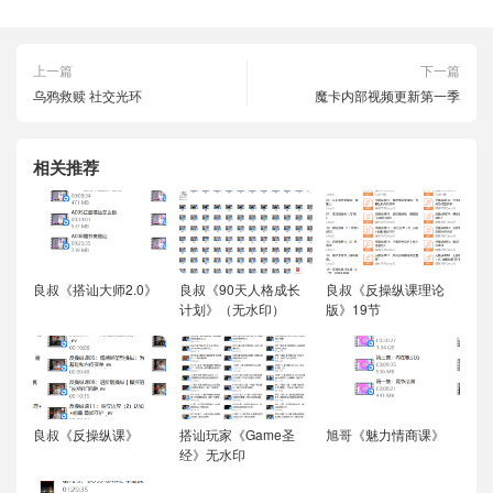
上一篇
下一篇
乌鸦救赎 社交光环
魔卡内部视频更新第一季
相关推荐
良叔《搭讪大师2.0》
良叔《90天人格成长
良叔《反操纵课理论
计划》（无水印）
版》19节
良叔《反操纵课》
搭讪玩家《Game圣
旭哥《魅力情商课》
经》无水印